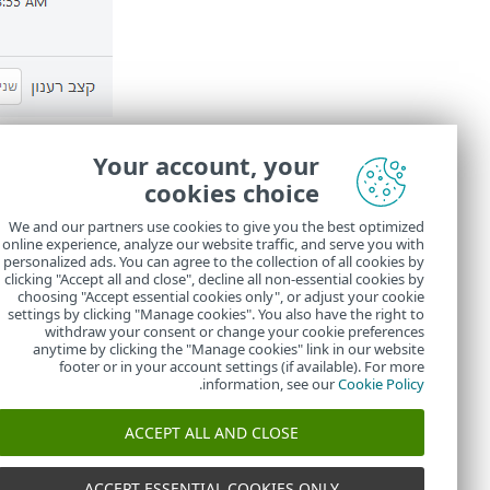
האפשרויות הבאו
Your account, your
שנייה 1
– הגרף
cookies choice
דקה 1 (24 השעות האחרונות)
שעה 1 (החודש האחרון)
We and our partners use cookies to give you the best optimized
online experience, analyze our website traffic, and serve you with
הציר האנכי של 
personalized ads. You can agree to the collection of all cookies by
שהתקבלו/נשלחו 
clicking "Accept all and close", decline all non-essential cookies by
choosing "Accept essential cookies only", or adjust your cookie
settings by clicking "Manage cookies". You also have the right to
withdraw your consent or change your cookie preferences
anytime by clicking the "Manage cookies" link in our website
footer or in your account settings (if available). For more
.
information, see our
Cookie Policy
ACCEPT ALL AND CLOSE
ACCEPT ESSENTIAL COOKIES ONLY