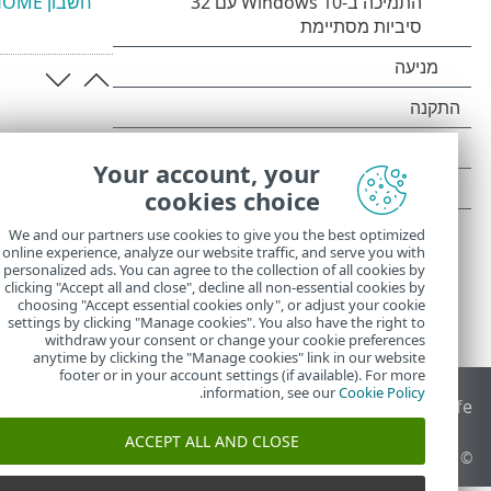
חשבון ESET HOME
Your account, your
cookies choice
We and our partners use cookies to give you the best optimized
online experience, analyze our website traffic, and serve you with
personalized ads. You can agree to the collection of all cookies by
clicking "Accept all and close", decline all non-essential cookies by
choosing "Accept essential cookies only", or adjust your cookie
settings by clicking "Manage cookies". You also have the right to
withdraw your consent or change your cookie preferences
anytime by clicking the "Manage cookies" link in our website
footer or in your account settings (if available). For more
.
information, see our
Cookie Policy
End of Life
מאגר הידע של ESET
הפורום של ESET
 Status Portal
ACCEPT ALL AND CLOSE
© 1992 - 2026 ESET, spol. s r.o.‎ - כל הזכויות שמורות.