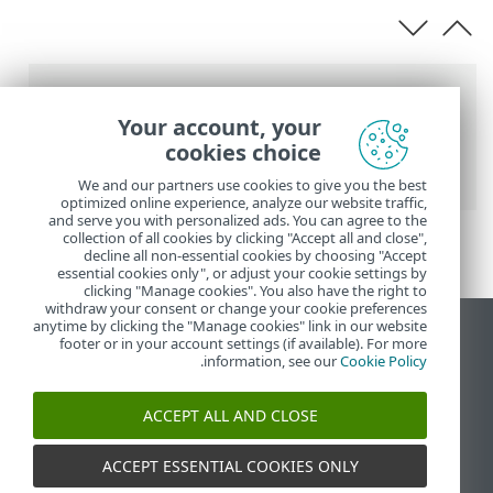
נתיב
Your account, your
העזרה המקוונת של ESET
>
ESET Smart
cookies choice
Security Premium
>
תחילת העבודה
We and our partners use cookies to give you the best
optimized online experience, analyze our website traffic,
and serve you with personalized ads. You can agree to the
collection of all cookies by clicking "Accept all and close",
decline all non-essential cookies by choosing "Accept
essential cookies only", or adjust your cookie settings by
clicking "Manage cookies". You also have the right to
withdraw your consent or change your cookie preferences
anytime by clicking the "Manage cookies" link in our website
הצג את האתר למחשב
footer or in your account settings (if available). For more
.
information, see our
Cookie Policy
End of Life
מאגר הידע של ESET
ACCEPT ALL AND CLOSE
הפורום של ESET
ESET Status Portal
ACCEPT ESSENTIAL COOKIES ONLY
תמיכה אזורית