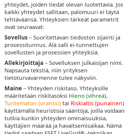
yhteydet, joiden tiedät olevan luotettavia. Jos
kaikki yhteydet sallitaan, palomuuri ei täytä
tehtäväänsä. Yhteyksien tärkeät parametrit
ovat seuraavat:
Sovellus
– Suoritettavan tiedoston sijainti ja
prosessitunnus. Älä salli ei-tunnettujen
sovellusten ja prosessien yhteyksiä.
Allekirjoittaja
– Sovelluksen julkaisijan nimi.
Napsauta tekstiä, niin yrityksen
tietoturvavarmenne tulee näkyviin.
Maine
– Yhteyden riskitaso. Yhteyksille
määritetään riskitasoksi
Hieno (vihreä)
,
Tuntematon (oranssi)
tai
Riskialtis (punainen)
käyttämällä heuristisia sääntöjä, joilla voidaan
tutkia kunkin yhteyden ominaisuuksia,
käyttäjien määrää ja havaitsemisaikaa. Nämä
tiedot saadaan ESET LiveGrid® -tekniikan