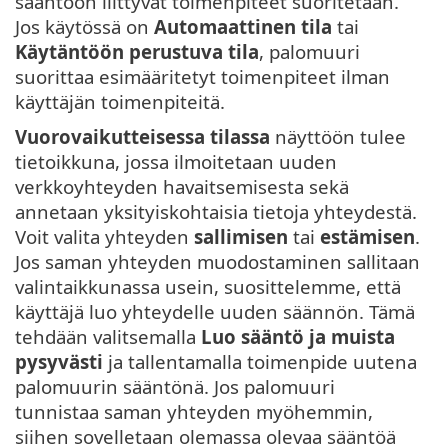
sääntöön liittyvät toimenpiteet suoritetaan.
Jos käytössä on
Automaattinen tila
tai
Käytäntöön perustuva tila
, palomuuri
suorittaa esimääritetyt toimenpiteet ilman
käyttäjän toimenpiteitä.
Vuorovaikutteisessa tilassa
näyttöön tulee
tietoikkuna, jossa ilmoitetaan uuden
verkkoyhteyden havaitsemisesta sekä
annetaan yksityiskohtaisia tietoja yhteydestä.
Voit valita yhteyden
sallimisen
tai
estämisen
.
Jos saman yhteyden muodostaminen sallitaan
valintaikkunassa usein, suosittelemme, että
käyttäjä luo yhteydelle uuden säännön. Tämä
tehdään valitsemalla
Luo sääntö ja muista
pysyvästi
ja tallentamalla toimenpide uutena
palomuurin sääntönä. Jos palomuuri
tunnistaa saman yhteyden myöhemmin,
siihen sovelletaan olemassa olevaa sääntöä