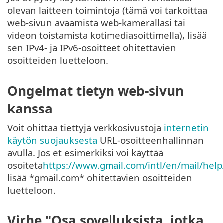
olevan laitteen toimintoja (tämä voi tarkoittaa
web-sivun avaamista web-kamerallasi tai
videon toistamista kotimediasoittimella), lisää
sen IPv4- ja IPv6-osoitteet ohitettavien
osoitteiden luetteloon.
Ongelmat tietyn web-sivun
kanssa
Voit ohittaa tiettyjä verkkosivustoja
internetin
käytön suojauksesta
URL-osoitteenhallinnan
avulla. Jos et esimerkiksi voi käyttää
osoiteta
https://www.gmail.com/intl/en/mail/help
lisää *gmail.com* ohitettavien osoitteiden
luetteloon.
Virhe "Osa sovelluksista, jotka