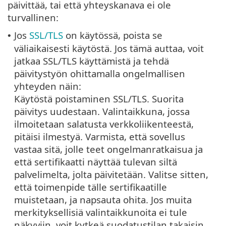
päivittää, tai että yhteyskanava ei ole
turvallinen:
Jos
SSL/TLS
on käytössä, poista se
•
väliaikaisesti käytöstä. Jos tämä auttaa, voit
jatkaa SSL/TLS käyttämistä ja tehdä
päivitystyön ohittamalla ongelmallisen
yhteyden näin:
Käytöstä poistaminen SSL/TLS. Suorita
päivitys uudestaan. Valintaikkuna, jossa
ilmoitetaan salatusta verkkoliikenteestä,
pitäisi ilmestyä. Varmista, että sovellus
vastaa sitä, jolle teet ongelmanratkaisua ja
että sertifikaatti näyttää tulevan siltä
palvelimelta, jolta päivitetään. Valitse sitten,
että toimenpide tälle sertifikaatille
muistetaan, ja napsauta ohita. Jos muita
merkityksellisiä valintaikkunoita ei tule
näkyviin, voit kytkeä suodatustilan takaisin