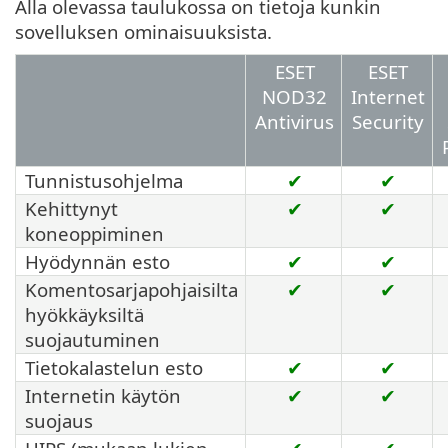
Alla olevassa taulukossa on tietoja kunkin
sovelluksen ominaisuuksista.
ESET
ESET
NOD32
Internet
Antivirus
Security
Tunnistusohjelma
✔
✔
Kehittynyt
✔
✔
koneoppiminen
Hyödynnän esto
✔
✔
Komentosarjapohjaisilta
✔
✔
hyökkäyksiltä
suojautuminen
Tietokalastelun esto
✔
✔
Internetin käytön
✔
✔
suojaus