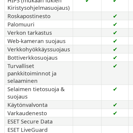
HIPS (mukaan lukien
✔
✔
Kiristysohjelmasuojaus)
Roskapostinesto
✔
Palomuuri
✔
Verkon tarkastus
✔
Web-kameran suojaus
✔
Verkkohyökkäyssuojaus
✔
Bottiverkkosuojaus
✔
Turvalliset
✔
pankkitoiminnot ja
selaaminen
Selaimen tietosuoja &
✔
suojaus
Käytönvalvonta
✔
Varkaudenesto
✔
ESET Secure Data
ESET LiveGuard