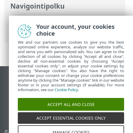
Navigointipolku
ESET-online-ohje
>
ESET Smart Security
Premium
>
Asennus
> Valintaikkunat –
Your account, your cookies
Asennus > Activation > Aktivointi onnistui
choice
We and our partners use cookies to give you the best
optimized online experience, analyze our website traffic,
and serve you with personalized ads. You can agree to the
collection of all cookies by clicking "Accept all and close",
decline all non-essential cookies by choosing "Accept
essential cookies only", or adjust your cookie settings by
clicking "Manage cookies". You also have the right to
withdraw your consent or change your cookie preferences
Näytä tietokonesivusto
anytime by clicking the "Manage cookies" link in our website
footer or in your account settings (if available). For more
End of Life
information, see our
Cookie Policy
.
ESET-tietämyskanta
ESET-foorumi
ACCEPT ALL AND CLOSE
ESET Status Portal
Alueellinen tuki
ACCEPT ESSENTIAL COOKIES ONLY
© 1992 - 2026 ESET, spol. s
Evästeiden hallinta
MANAGE COOKIES