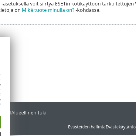
e
-asetuksella voit siirtyä ESETin kotikäyttöön tarkoitettujen
ietoja on
Mikä tuote minulla on?
-kohdassa.
d
h
y
y
e
o
s
e
e
ortal
Alueellinen tuki
Evästeiden hallinta
Evästekäytäntö