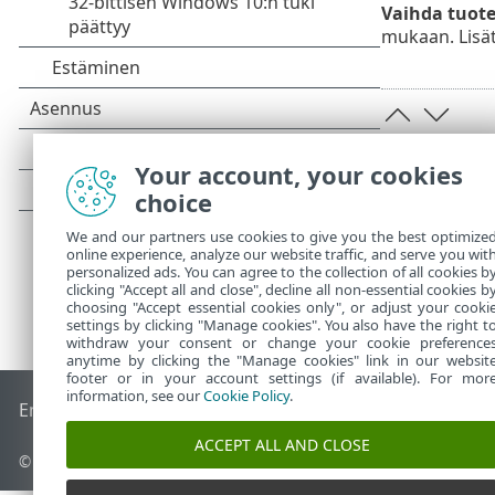
Vaihda tuot
mukaan. Lisät
Your account, your cookies
choice
We and our partners use cookies to give you the best optimize
online experience, analyze our website traffic, and serve you wit
personalized ads. You can agree to the collection of all cookies b
clicking "Accept all and close", decline all non-essential cookies b
choosing "Accept essential cookies only", or adjust your cooki
settings by clicking "Manage cookies". You also have the right t
withdraw your consent or change your cookie preference
anytime by clicking the "Manage cookies" link in our websit
footer or in your account settings (if available). For mor
information, see our
Cookie Policy
.
End of Life
ESET-tietämyskanta
ESET-foorumi
ESET Status P
ACCEPT ALL AND CLOSE
© 1992 - 2026 ESET, spol. s r.o. – Kaikki oikeudet pidätetään.