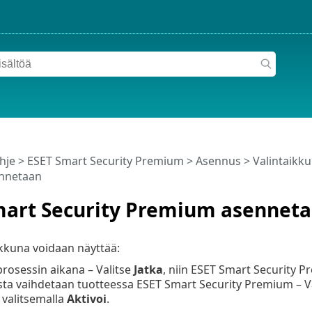
hje
>
ESET Smart Security Premium
>
Asennus
> Valintaikk
nnetaan
mart Security Premium asennet
kkuna voidaan näyttää:
rosessin aikana – Valitse
Jatka
, niin ESET Smart Security 
sta vaihdetaan tuotteessa ESET Smart Security Premium – Vai
valitsemalla
Aktivoi
.