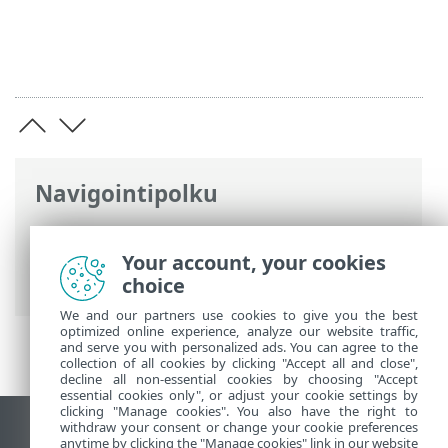
Navigointipolku
ESET-online-ohje
>
ESET Smart Security
Premium
>
Asennus
> Valintaikkunat –
Your account, your cookies
Asennus > Activation > Rekisteröinti
choice
We and our partners use cookies to give you the best
optimized online experience, analyze our website traffic,
and serve you with personalized ads. You can agree to the
collection of all cookies by clicking "Accept all and close",
decline all non-essential cookies by choosing "Accept
essential cookies only", or adjust your cookie settings by
clicking "Manage cookies". You also have the right to
withdraw your consent or change your cookie preferences
Näytä tietokonesivusto
anytime by clicking the "Manage cookies" link in our website