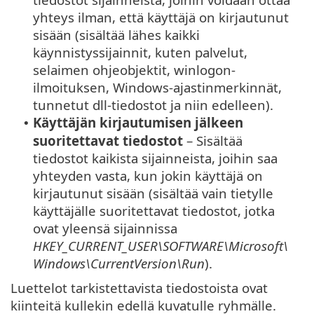
yhteys ilman, että käyttäjä on kirjautunut
sisään (sisältää lähes kaikki
käynnistyssijainnit, kuten palvelut,
selaimen ohjeobjektit, winlogon-
ilmoituksen, Windows-ajastinmerkinnät,
tunnetut dll-tiedostot ja niin edelleen).
Käyttäjän kirjautumisen jälkeen
•
suoritettavat tiedostot
– Sisältää
tiedostot kaikista sijainneista, joihin saa
yhteyden vasta, kun jokin käyttäjä on
kirjautunut sisään (sisältää vain tietylle
käyttäjälle suoritettavat tiedostot, jotka
ovat yleensä sijainnissa
HKEY_CURRENT_USER\SOFTWARE\Microsoft\
Windows\CurrentVersion\Run
).
Luettelot tarkistettavista tiedostoista ovat
kiinteitä kullekin edellä kuvatulle ryhmälle.