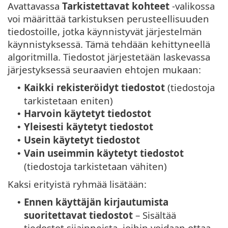
Avattavassa
Tarkistettavat kohteet
-valikossa
voi määrittää tarkistuksen perusteellisuuden
tiedostoille, jotka käynnistyvät järjestelmän
käynnistyksessä. Tämä tehdään kehittyneellä
algoritmilla. Tiedostot järjestetään laskevassa
järjestyksessä seuraavien ehtojen mukaan:
Kaikki rekisteröidyt tiedostot
(tiedostoja
•
tarkistetaan eniten)
Harvoin käytetyt tiedostot
•
Yleisesti käytetyt tiedostot
•
Usein käytetyt tiedostot
•
Vain useimmin käytetyt tiedostot
•
(tiedostoja tarkistetaan vähiten)
Kaksi erityistä ryhmää lisätään:
Ennen käyttäjän kirjautumista
•
suoritettavat tiedostot
– Sisältää
tiedostot sijainneista, joihin voidaan ottaa