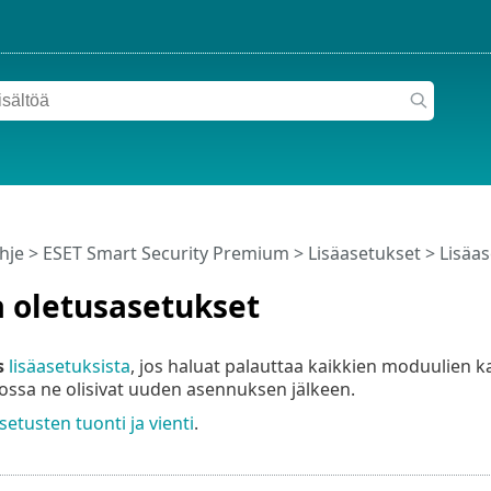
hje
>
ESET Smart Security Premium
>
Lisäasetukset
> Lisäas
a oletusasetukset
s
lisäasetuksista
, jos haluat palauttaa kaikkien moduulien k
 jossa ne olisivat uuden asennuksen jälkeen.
setusten tuonti ja vienti
.