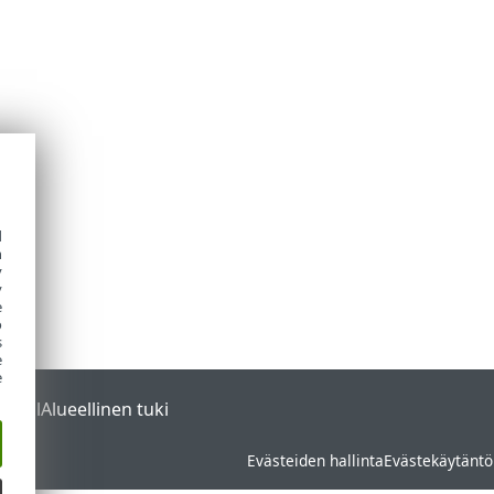
d
h
y
y
e
o
s
e
e
ortal
Alueellinen tuki
Evästeiden hallinta
Evästekäytäntö