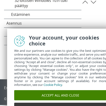
Your account, your cookies
choice
We and our partners use cookies to give you the best optimize
online experience, analyze our website traffic, and serve you wit
personalized ads. You can agree to the collection of all cookies b
clicking "Accept all and close", decline all non-essential cookies b
choosing "Accept essential cookies only", or adjust your cooki
settings by clicking "Manage cookies". You also have the right t
withdraw your consent or change your cookie preference
anytime by clicking the "Manage cookies" link in our websit
footer or in your account settings (if available). For mor
information, see our
Cookie Policy
.
End of Life
ESET-tietämyskanta
ESET-foorumi
ESET Status P
ACCEPT ALL AND CLOSE
© 1992 - 2026 ESET, spol. s r.o. – Kaikki oikeudet pidätetään.