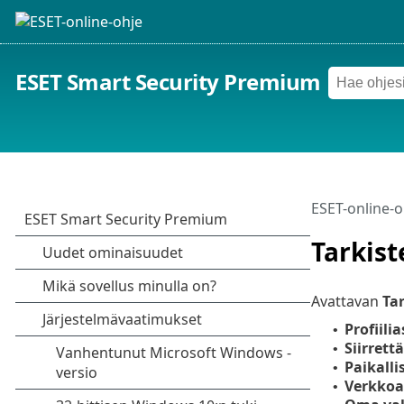
ESET Smart Security Premium
ESET-online-o
Tarkist
Avattavan
Ta
Profiil
•
Siirrett
•
Paikalli
•
Verkko
•