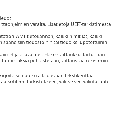
iedot.
ittaohjelmien varalta. Lisätietoja UEFI-tarkistimesta
ion WMI-tietokannan, kaikki nimitilat, kaikki
saaneisiin tiedostoihin tai tiedoiksi upotettuihin
vaimet ja aliavaimet. Hakee viittauksia tartunnan
 tunnistuksia puhdistetaan, viittaus jää rekisteriin.
kirjoita sen polku alla olevaan tekstikenttään
ttää kohteen tarkistukseen, valitse sen valintaruutu