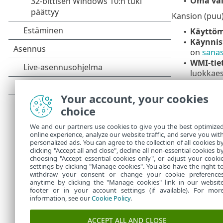
Oma val
•
Kansion (puu)
Käyttöm
•
Käynnis
•
on
sana
WMI-tie
•
luokkaes
haittaohj
Järjeste
•
Your account, your cookies
saaneisii
choice
Näin varm
We and our partners use cookies to give you the best optimize
Jos haluat nop
online experience, analyze our website traffic, and serve you wit
puurakenteen 
personalized ads. You can agree to the collection of all cookies b
puurakentees
clicking "Accept all and close", decline all non-essential cookies b
choosing "Accept essential cookies only", or adjust your cooki
settings by clicking "Manage cookies". You also have the right t
withdraw your consent or change your cookie preference
anytime by clicking the "Manage cookies" link in our websit
footer or in your account settings (if available). For mor
information, see our
Cookie Policy
.
ACCEPT ALL AND CLOSE