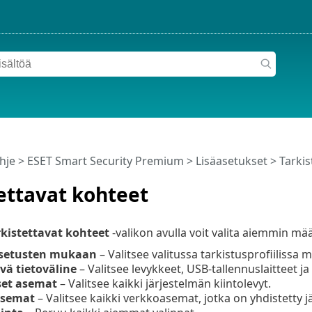
hje
>
ESET Smart Security Premium
>
Lisäasetukset
>
Tarkis
ettavat kohteet
rkistettavat kohteet
-valikon avulla voit valita aiemmin mää
iasetusten mukaan
– Valitsee valitussa tarkistusprofiilissa 
ävä tietoväline
– Valitsee levykkeet, USB-tallennuslaitteet ja
set asemat
– Valitsee kaikki järjestelmän kiintolevyt.
asemat
– Valitsee kaikki verkkoasemat, jotka on yhdistetty j