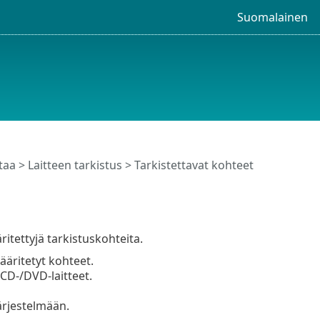
Suomalainen
taa
>
Laitteen tarkistus
> Tarkistettavat kohteet
ritettyjä tarkistuskohteita.
määritetyt kohteet.
 CD-/DVD-laitteet.
ärjestelmään.