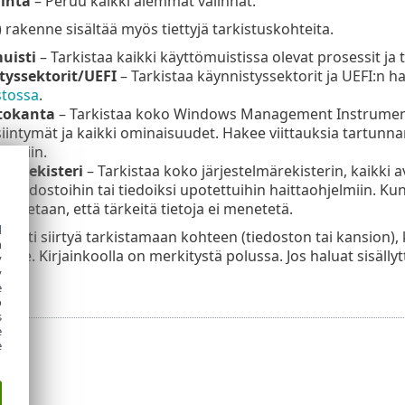
inta
– Peruu kaikki aiemmat valinnat.
 rakenne sisältää myös tiettyjä tarkistuskohteita.
uisti
– Tarkistaa kaikki käyttömuistissa olevat prosessit ja t
tyssektorit/UEFI
– Tarkistaa käynnistyssektorit ja UEFI:n ha
stossa
.
tokanta
– Tarkistaa koko Windows Management Instrumentat
iintymät ja kaikki ominaisuudet. Hakee viittauksia tartunnan 
elmiin.
lmärekisteri
– Tarkistaa koko järjestelmärekisterin, kaikki a
n tiedostoihin tai tiedoiksi upotettuihin haittaohjelmiin. Kun
istetaan, että tärkeitä tietoja ei menetetä.
d
easti siirtyä tarkistamaan kohteen (tiedoston tai kansion), 
h
alle. Kirjainkoolla on merkitystä polussa. Jos haluat sisälly
y
ta.
y
e
o
s
e
e