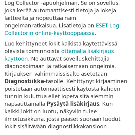
Log Collector -apuohjelman. Se on sovellus,
joka kerää automaattisesti tietoja ja lokeja
laitteelta ja nopeuttaa näin
ongelmanratkaisua. Lisätietoja on
ESET Log
Collectorin online-käyttöoppaassa
.
Luo kehittyneet lokit kaikista käytettävissä
olevista toiminnoista
ottamalla lisäkirjaus
käyttöön
. Ne auttavat sovelluskehittäjiä
diagnosoimaan ja ratkaisemaan ongelmia.
Kirjauksen vähimmäissisältö asetetaan
Diagnostiikka
-tasolle. Kehittynyt kirjaaminen
poistetaan automaattisesti käytöstä kahden
tunnin kuluttua ellet lopeta sitä aiemmin
napsauttamalla
Pysäytä lisäkirjaus
. Kun
kaikki lokit on luotu, näkyviin tulee
ilmoitusikkuna, josta pääset suoraan luodut
lokit sisältävään diagnostiikkakansioon.