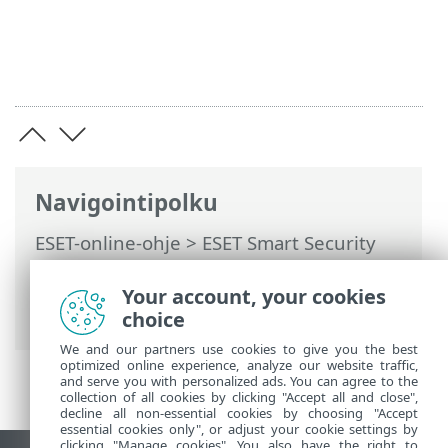
Navigointipolku
ESET-online-ohje
>
ESET Smart Security
Premium
>
Tuotteen ESET Smart Security
Premium käsitteleminen
>
Ohje ja tuki
>
Your account, your cookies
Tekninen tuki
choice
We and our partners use cookies to give you the best
optimized online experience, analyze our website traffic,
and serve you with personalized ads. You can agree to the
collection of all cookies by clicking "Accept all and close",
decline all non-essential cookies by choosing "Accept
essential cookies only", or adjust your cookie settings by
clicking "Manage cookies". You also have the right to