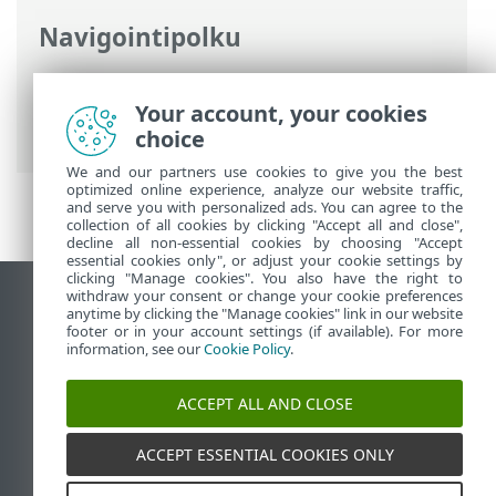
Navigointipolku
ESET-online-ohje
>
ESET Smart Security
Premium
>
Aloittaminen
> Windowsin
Your account, your cookies
ilmoitusalueen kuvake
choice
We and our partners use cookies to give you the best
optimized online experience, analyze our website traffic,
and serve you with personalized ads. You can agree to the
collection of all cookies by clicking "Accept all and close",
decline all non-essential cookies by choosing "Accept
essential cookies only", or adjust your cookie settings by
clicking "Manage cookies". You also have the right to
withdraw your consent or change your cookie preferences
Näytä tietokonesivusto
anytime by clicking the "Manage cookies" link in our website
footer or in your account settings (if available). For more
End of Life
information, see our
Cookie Policy
.
ESET-tietämyskanta
ESET-foorumi
ACCEPT ALL AND CLOSE
ESET Status Portal
Alueellinen tuki
ACCEPT ESSENTIAL COOKIES ONLY