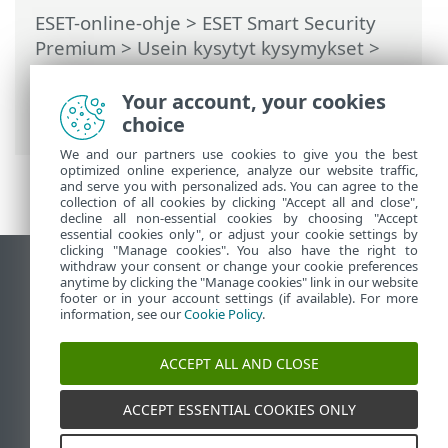
ESET-online-ohje
>
ESET Smart Security
Premium
>
Usein kysytyt kysymykset
>
Kuinka ratkaista ESET HOME-portaalissa
tehtyyn tuotteen aktivoinnin poistoon
Your account, your cookies
liittyvä ongelma
> Tuotetta ei aktivoitu
choice
We and our partners use cookies to give you the best
optimized online experience, analyze our website traffic,
and serve you with personalized ads. You can agree to the
collection of all cookies by clicking "Accept all and close",
decline all non-essential cookies by choosing "Accept
essential cookies only", or adjust your cookie settings by
clicking "Manage cookies". You also have the right to
withdraw your consent or change your cookie preferences
Näytä tietokonesivusto
anytime by clicking the "Manage cookies" link in our website
footer or in your account settings (if available). For more
End of Life
information, see our
Cookie Policy
.
ESET-tietämyskanta
ESET-foorumi
ACCEPT ALL AND CLOSE
ESET Status Portal
Alueellinen tuki
ACCEPT ESSENTIAL COOKIES ONLY