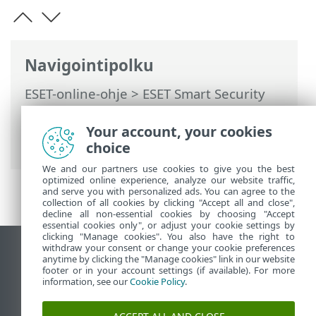
Navigointipolku
ESET-online-ohje
>
ESET Smart Security
Premium
>
Lisäasetukset
>
Tarkistaa
>
Poikkeukset
>
Suorituskykypoikkeukset
>
Your account, your cookies
Polun poikkeuksen muoto
choice
We and our partners use cookies to give you the best
optimized online experience, analyze our website traffic,
and serve you with personalized ads. You can agree to the
collection of all cookies by clicking "Accept all and close",
decline all non-essential cookies by choosing "Accept
essential cookies only", or adjust your cookie settings by
clicking "Manage cookies". You also have the right to
withdraw your consent or change your cookie preferences
Näytä tietokonesivusto
anytime by clicking the "Manage cookies" link in our website
footer or in your account settings (if available). For more
End of Life
information, see our
Cookie Policy
.
ESET-tietämyskanta
ESET-foorumi