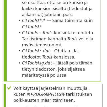
se osoittaa, että se on kansio ja
kaikki kansion sisältö (tiedostot ja
alikansiot) jätetään pois.
C:\Tools\*.*
— Sama toiminta kuin
•
C:\Tools\*
C:\Tools
–
Tools
-kansiota ei ohiteta.
•
Tarkistimen kannalta
Tools
voi olla
myös tiedostonimi.
C:\Tools\*.dat
– Ohittaa .dat-
•
tiedostot
Tools
-kansiossa.
C:\Tools\sg.dat
– Jättää pois tämän
•
tietyn tiedoston, joka sijaitsee
määritetyssä polussa
Voit käyttää järjestelmän muuttujia,
kuten
%PROGRAMFILES%
tarkistuksen
poikkeusten määrittämiseen.