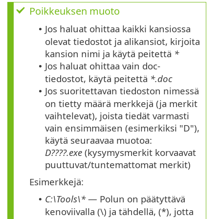
Poikkeuksen muoto
Jos haluat ohittaa kaikki kansiossa
•
olevat tiedostot ja alikansiot, kirjoita
kansion nimi ja käytä peitettä
*
Jos haluat ohittaa vain doc-
•
tiedostot, käytä peitettä
*.doc
Jos suoritettavan tiedoston nimessä
•
on tietty määrä merkkejä (ja merkit
vaihtelevat), joista tiedät varmasti
vain ensimmäisen (esimerkiksi "D"),
käytä seuraavaa muotoa:
D????.exe
(kysymysmerkit korvaavat
puuttuvat/tuntemattomat merkit)
Esimerkkejä:
C:\Tools\*
— Polun on päätyttävä
•
kenoviivalla (\) ja tähdellä, (*), jotta