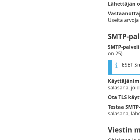
Lähettäjän o
Vastaanottaj
Useita arvoja
SMTP-pal
SMTP-palveli
on 25).
ESET Sm
Käyttäjänim
salasana, joi
Ota TLS käy
Testaa SMTP
salasana, läh
Viestin 