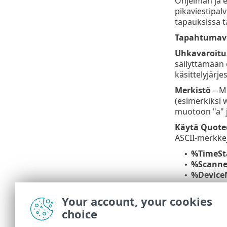
Ohjelman ja e
pikaviestipalv
tapauksissa 
Tapahtumavi
Uhkavaroitu
säilyttämään 
käsittelyjärj
Merkistö
– Mu
(esimerkiksi 
muotoon "a" 
Käytä Quote
ASCII-merkkej
%TimeS
•
%Scann
•
%Devic
•
%Progr
•
%Infect
•
Your account, your cookies
%Virus
•
choice
%Action
•