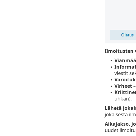
Ilmoitusten
Vianmäär
•
Informat
•
viestit se
Varoituk
•
Virheet
–
•
Kriittine
•
uhkan).
Lähetä jokai
jokaisesta il
Aikajakso, j
uudet ilmoitu