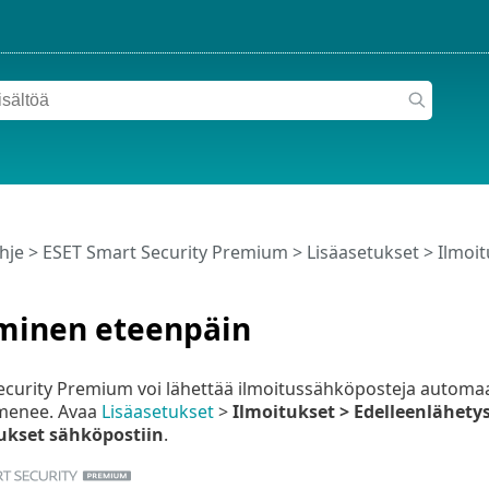
hje
>
ESET Smart Security Premium
>
Lisäasetukset
>
Ilmoit
äminen eteenpäin
curity Premium voi lähettää ilmoitussähköposteja automaat
menee. Avaa
Lisäasetukset
>
Ilmoitukset >
Edelleenlähety
tukset sähköpostiin
.