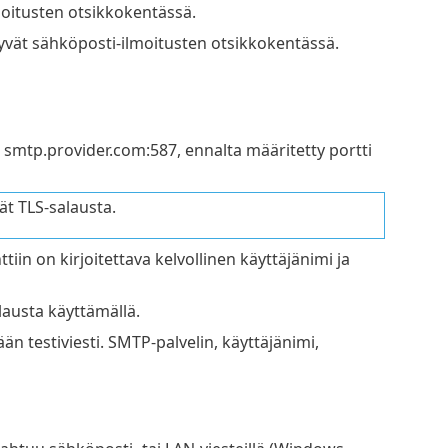
moitusten otsikkokentässä.
kyvät sähköposti-ilmoitusten otsikkokentässä.
 smtp.provider.com:587, ennalta määritetty portti
t TLS-salausta.
iin on kirjoitettava kelvollinen käyttäjänimi ja
lausta käyttämällä.
n testiviesti. SMTP-palvelin, käyttäjänimi,