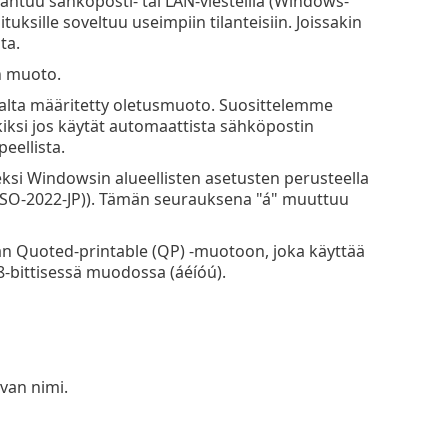
pahtuu sähköposti- tai LAN-viesteillä (Windows-
ituksille soveltuu useimpiin tilanteisiin. Joissakin
ta.
en muoto.
nnalta määritetty oletusmuoto. Suosittelemme
iksi jos käytät automaattista sähköpostin
eellista.
i Windowsin alueellisten asetusten perusteella
 (ISO-2022-JP)). Tämän seurauksena "á" muuttuu
n Quoted-printable (QP) -muotoon, joka käyttää
8-bittisessä muodossa (áéíóú).
van nimi.