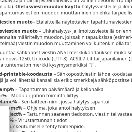
täkäyttäjän tai järjestelmänvalvojan välinen tiedonsiirto ta
elulla).
Oletusviestimuodon käyttö
hälytysviesteille ja ilmo
tapahtumaviestien muodon muuttaminen on ehkä tarpeellis
estien muoto
– Etälaitteilla näytettävien tapahtumaviesti
sviestien muoto
– Uhkahälytys- ja ilmoitusviesteillä on e
ennalta määritellyn muodon. Joissakin tapauksissa (esimerk
estelmää) viestin muodon muuttaminen voi kuitenkin olla tarp
untaa sähköpostiviestin ANSI-merkkikoodauksen mukaiseks
windows-1250, Unicode (UTF-8), ACSII 7-bit tai japanilainen
ja tuntematon merkki kysymysmerkiksi "?".
d-printable-koodausta
– Sähköpostiviestin lähde koodataa
ä ja voi lähettää kansallisia erikoismerkkejä sähköpostitse 
tamp%
– Tapahtuman päivämäärä ja kellonaika
er%
– Moduuli, johon toiminto liittyy
eName%
– Sen laitteen nimi, jossa hälytys tapahtui
amName%
– Ohjelma, joka antoi hälytyksen
edObject%
– Tartunnan saaneen tiedoston, viestin tai vastaa
Name%
– Virustartunnan tiedot
%
– Tunkeutumiselle tehty toimenpide.