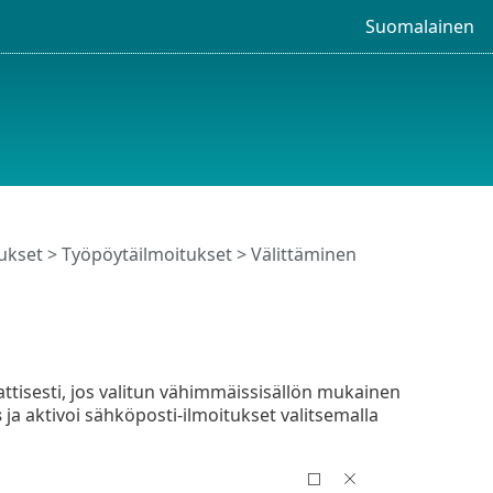
Suomalainen
ukset
>
Työpöytäilmoitukset
> Välittäminen
tisesti, jos valitun vähimmäissisällön mukainen
s
ja aktivoi sähköposti-ilmoitukset valitsemalla