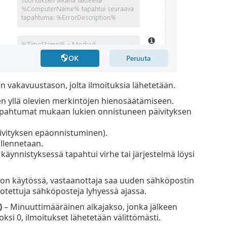
n vakavuustason, jolta ilmoituksia lähetetään.
kien yllä olevien merkintöjen hienosäätämiseen.
kotapahtumat mukaan lukien onnistuneen päivityksen
päivityksen epäonnistuminen).
allennetaan.
n käynnistyksessä tapahtui virhe tai järjestelmä löysi
on käytössä, vastaanottaja saa uuden sähköpostin
otettuja sähköposteja lyhyessä ajassa.
)
– Minuuttimääräinen aikajakso, jonka jälkeen
si 0, ilmoitukset lähetetään välittömästi.