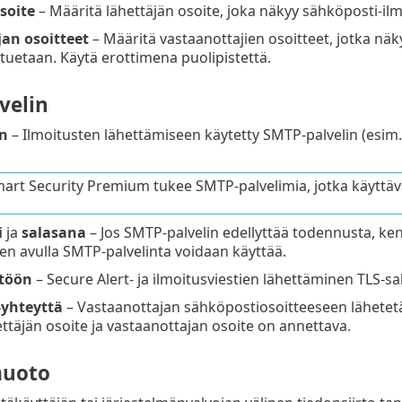
soite
– Määritä lähettäjän osoite, joka näkyy sähköposti-il
an osoitteet
– Määritä vastaanottajien osoitteet, jotka nä
 tuetaan. Käytä erottimena puolipistettä.
velin
n
– Ilmoitusten lähettämiseen käytetty SMTP-palvelin (esim.
art Security Premium tukee SMTP-palvelimia, jotka käyttävä
i
ja
salasana
– Jos SMTP-palvelin edellyttää todennusta, kentt
den avulla SMTP-palvelinta voidaan käyttää.
ttöön
– Secure Alert- ja ilmoitusviestien lähettäminen TLS-sa
-yhteyttä
– Vastaanottajan sähköpostiosoitteeseen lähetetää
ettäjän osoite ja vastaanottajan osoite on annettava.
muoto