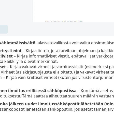
 vähimmäissisältö
-alasvetovalikosta voit valita ensimmäise
itystiedot
– Kirjaa tietoa, jota tarvitaan ohjelman ja kaik
iiviset
– Kirjaa informatiiviset viestit, epätavalliset verk
kä kaikki yllä olevat merkinnät.
set
– Kirjaa vakavat virheet ja varoitusviestit (esimerkiksi 
 Virheet (asiakirjasuojausta ei aloitettu) ja vakavat virheet t
n
– Kirjaa vain kriittiset virheet (kuten jos virustentorjunna
nen ilmoitus erillisessä sähköpostissa
– Kun tämä asetus 
moituksesta. Tämä saattaa aiheuttaa suuren määrän vastaan
onka jälkeen uudet ilmoitussähköpostit lähetetään (min
ssähköpostit lähetetään sähköpostiin. Jos asetat tämän arvok