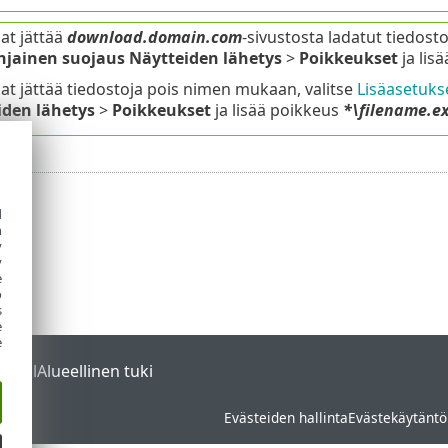
uat jättää
download.domain.com
-sivustosta ladatut tiedosto
hjainen suojaus
Näytteiden lähetys
>
Poikkeukset
ja lis
uat jättää tiedostoja pois nimen mukaan, valitse
Lisäasetuks
iden lähetys
>
Poikkeukset
ja lisää poikkeus
*\filename.e
d
h
y
y
e
o
s
e
e
ortal
Alueellinen tuki
Evästeiden hallinta
Evästekäytäntö