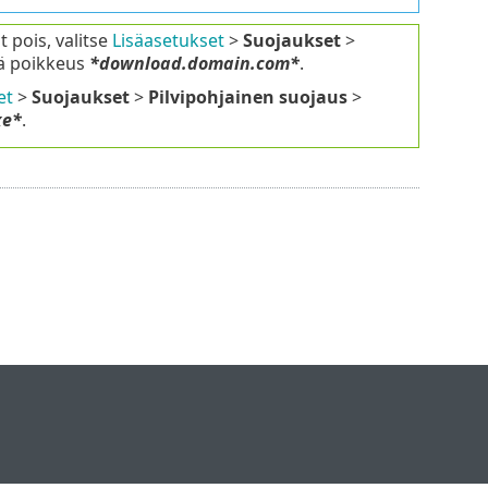
t pois, valitse
Lisäasetukset
>
Suojaukset
>
ää poikkeus
*download.domain.com*
.
et
>
Suojaukset
>
Pilvipohjainen suojaus
>
xe*
.