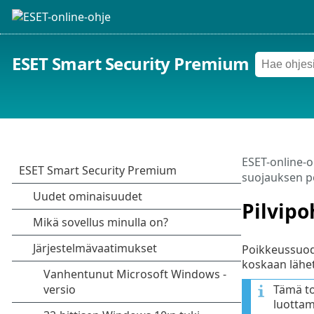
ESET Smart Security Premium
ESET-online-o
suojauksen p
Pilvip
Poikkeussuodat
koskaan lähet
Tämä to
luottamu