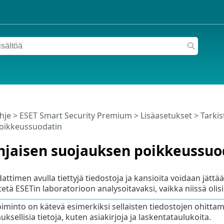
hje
>
ESET Smart Security Premium
>
Lisäasetukset
>
Tarkis
oikkeussuodatin
ohjaisen suojauksen poikkeussuo
timen avulla tiettyjä tiedostoja ja kansioita voidaan jättää
etä ESETin laboratorioon analysoitavaksi, vaikka niissä olisi
iminto on kätevä esimerkiksi sellaisten tiedostojen ohittami
ksellisia tietoja, kuten asiakirjoja ja laskentataulukoita.