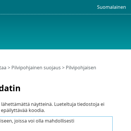
Suomalainen
taa
>
Pilvipohjainen suojaus
> Pilvipohjaisen
datin
 lähettämättä näytteinä. Lueteltuja tiedostoja ei
 epäilyttävää koodia.
seen, joissa voi olla mahdollisesti