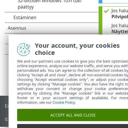
Jos hal
Pilvipo
Jos hal
Näytte
Your account, your cookies
choice
We and our partners use cookies to give you the best optimize
online experience, analyze our website traffic, and serve you wit
personalized ads. You can agree to the collection of all cookies b
clicking "Accept all and close", decline all non-essential cookies b
choosing "Accept essential cookies only", or adjust your cooki
settings by clicking "Manage cookies". You also have the right t
withdraw your consent or change your cookie preference
anytime by clicking the "Manage cookies" link in our websit
footer or in your account settings (if available). For mor
information, see our
Cookie Policy
.
End of Life
ESET-tietämyskanta
ESET-foorumi
ESET Status P
ACCEPT ALL AND CLOSE
© 1992 - 2026 ESET, spol. s r.o. – Kaikki oikeudet pidätetään.