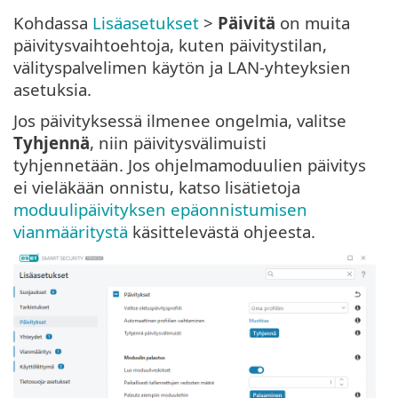
Kohdassa
Lisäasetukset
>
Päivitä
on muita
päivitysvaihtoehtoja, kuten päivitystilan,
välityspalvelimen käytön ja LAN-yhteyksien
asetuksia.
Jos päivityksessä ilmenee ongelmia, valitse
Tyhjennä
, niin päivitysvälimuisti
tyhjennetään. Jos ohjelmamoduulien päivitys
ei vieläkään onnistu, katso lisätietoja
moduulipäivityksen epäonnistumisen
vianmääritystä
käsittelevästä ohjeesta.