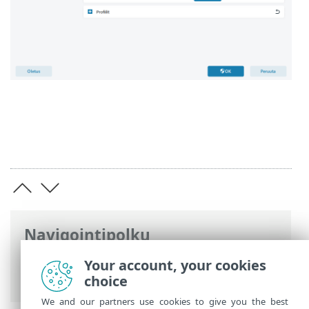
Navigointipolku
ESET-online-ohje
>
ESET Smart Security
Your account, your cookies
Premium
>
Aloittaminen
> Päivitykset
choice
We and our partners use cookies to give you the best