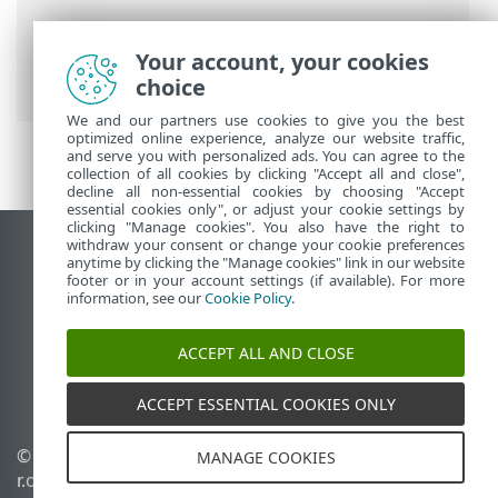
Ayuda en línea de ESET
>
ESET Smart
Security Premium
>
ESET Smart Security
Your account, your cookies
Premium
> Prevención
choice
We and our partners use cookies to give you the best
optimized online experience, analyze our website traffic,
and serve you with personalized ads. You can agree to the
collection of all cookies by clicking "Accept all and close",
decline all non-essential cookies by choosing "Accept
essential cookies only", or adjust your cookie settings by
clicking "Manage cookies". You also have the right to
withdraw your consent or change your cookie preferences
Ver sitio para ordenador
anytime by clicking the "Manage cookies" link in our website
footer or in your account settings (if available). For more
End of Life
information, see our
Cookie Policy
.
Base de conocimiento de ESET
Foro de ESET
ACCEPT ALL AND CLOSE
ESET Status Portal
Soporte técnico regional
ACCEPT ESSENTIAL COOKIES ONLY
© 1992 - 2026 ESET, spol. s
Administrar cookies
MANAGE COOKIES
r.o. Todos los derechos
Política de cookies