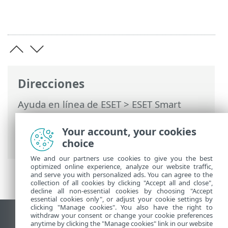
Direcciones
Ayuda en línea de ESET
>
ESET Smart
Security Premium
>
Trabajo con ESET
Smart Security Premium
>
Análisis de
Your account, your cookies
dispositivos
> Progreso del análisis
choice
We and our partners use cookies to give you the best
optimized online experience, analyze our website traffic,
and serve you with personalized ads. You can agree to the
collection of all cookies by clicking "Accept all and close",
decline all non-essential cookies by choosing "Accept
essential cookies only", or adjust your cookie settings by
clicking "Manage cookies". You also have the right to
withdraw your consent or change your cookie preferences
Ver sitio para ordenador
anytime by clicking the "Manage cookies" link in our website