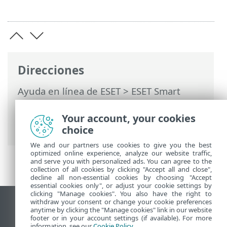
Direcciones
Ayuda en línea de ESET
>
ESET Smart
Security Premium
>
Configuración
avanzada
>
Análisis
>
Exclusiones
>
Your account, your cookies
Exclusiones de rendimiento
choice
We and our partners use cookies to give you the best
optimized online experience, analyze our website traffic,
and serve you with personalized ads. You can agree to the
collection of all cookies by clicking "Accept all and close",
decline all non-essential cookies by choosing "Accept
essential cookies only", or adjust your cookie settings by
clicking "Manage cookies". You also have the right to
withdraw your consent or change your cookie preferences
Ver sitio para ordenador
anytime by clicking the "Manage cookies" link in our website
footer or in your account settings (if available). For more
End of Life
information, see our
Cookie Policy
.