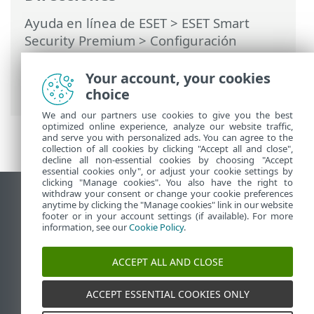
Ayuda en línea de ESET
>
ESET Smart
Security Premium
>
Configuración
avanzada
>
Protecciones
>
Protección del
acceso a la Web
>
Control parental
>
Your account, your cookies
Cuentas de usuario
> Categorías
choice
We and our partners use cookies to give you the best
optimized online experience, analyze our website traffic,
and serve you with personalized ads. You can agree to the
collection of all cookies by clicking "Accept all and close",
decline all non-essential cookies by choosing "Accept
essential cookies only", or adjust your cookie settings by
clicking "Manage cookies". You also have the right to
withdraw your consent or change your cookie preferences
Ver sitio para ordenador
anytime by clicking the "Manage cookies" link in our website
footer or in your account settings (if available). For more
End of Life
information, see our
Cookie Policy
.
Base de conocimiento de ESET
Foro de ESET
ACCEPT ALL AND CLOSE
ESET Status Portal
Soporte técnico regional
ACCEPT ESSENTIAL COOKIES ONLY