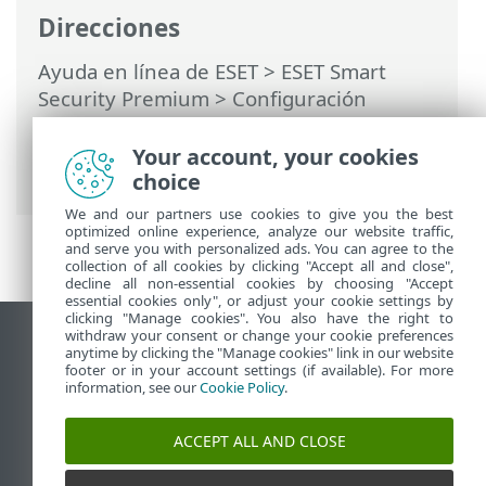
Direcciones
Ayuda en línea de ESET
>
ESET Smart
Security Premium
>
Configuración
avanzada
>
Análisis
>
Exclusiones
>
Exclusiones de detección
> Asistente de
Your account, your cookies
creación de exclusión de detección
choice
We and our partners use cookies to give you the best
optimized online experience, analyze our website traffic,
and serve you with personalized ads. You can agree to the
collection of all cookies by clicking "Accept all and close",
decline all non-essential cookies by choosing "Accept
essential cookies only", or adjust your cookie settings by
clicking "Manage cookies". You also have the right to
withdraw your consent or change your cookie preferences
Ver sitio para ordenador
anytime by clicking the "Manage cookies" link in our website
footer or in your account settings (if available). For more
End of Life
information, see our
Cookie Policy
.
Base de conocimiento de ESET
Foro de ESET
ACCEPT ALL AND CLOSE
ESET Status Portal
Soporte técnico regional