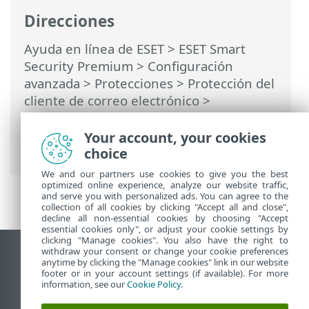
Direcciones
Ayuda en línea de ESET
>
ESET Smart
Security Premium
>
Configuración
avanzada
>
Protecciones
>
Protección del
cliente de correo electrónico
>
Administración de listas de direcciones
>
Listas de direcciones
> Agregar/Modificar
Your account, your cookies
dirección
choice
We and our partners use cookies to give you the best
optimized online experience, analyze our website traffic,
and serve you with personalized ads. You can agree to the
collection of all cookies by clicking "Accept all and close",
decline all non-essential cookies by choosing "Accept
essential cookies only", or adjust your cookie settings by
clicking "Manage cookies". You also have the right to
withdraw your consent or change your cookie preferences
Ver sitio para ordenador
anytime by clicking the "Manage cookies" link in our website
footer or in your account settings (if available). For more
End of Life
information, see our
Cookie Policy
.
Base de conocimiento de ESET