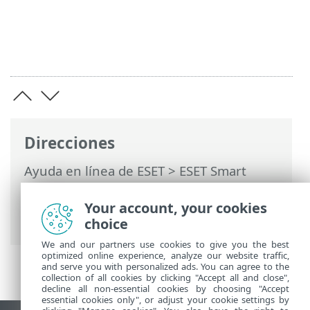
Direcciones
Ayuda en línea de ESET
>
ESET Smart
Security Premium
>
Configuración
avanzada
>
Protecciones
>
SSL/TLS
>
Your account, your cookies
Tráfico de red cifrado
choice
We and our partners use cookies to give you the best
optimized online experience, analyze our website traffic,
and serve you with personalized ads. You can agree to the
collection of all cookies by clicking "Accept all and close",
decline all non-essential cookies by choosing "Accept
essential cookies only", or adjust your cookie settings by