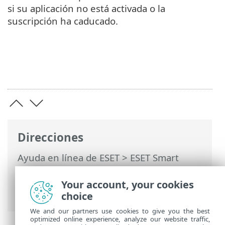
si su aplicación no está activada o la
suscripción ha caducado.
Direcciones
Ayuda en línea de ESET
>
ESET Smart
Security Premium
>
Configuración
avanzada
>
Notificaciones
> Ventana de
Your account, your cookies
diálogo: estados de la aplicación
choice
We and our partners use cookies to give you the best
optimized online experience, analyze our website traffic,