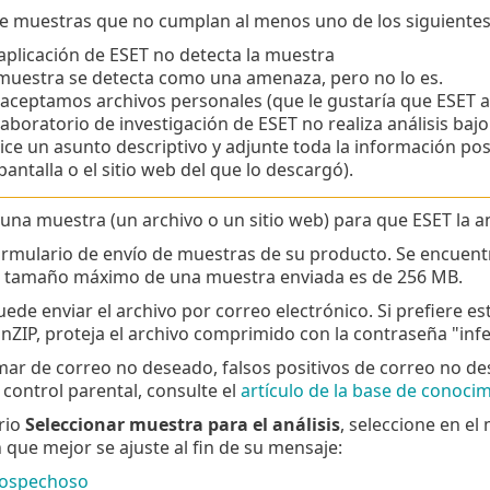
e muestras que no cumplan al menos uno de los siguientes 
aplicación de ESET no detecta la muestra
muestra se detecta como una amenaza, pero no lo es.
aceptamos archivos personales (que le gustaría que ESET 
 laboratorio de investigación de ESET no realiza análisis ba
lice un asunto descriptivo y adjunte toda la información pos
pantalla o el sitio web del que lo descargó).
una muestra (un archivo o un sitio web) para que ESET la an
 formulario de envío de muestras de su producto. Se encuen
El tamaño máximo de una muestra enviada es de 256 MB.
ede enviar el archivo por correo electrónico. Si prefiere e
ZIP, proteja el archivo comprimido con la contraseña "infe
mar de correo no deseado, falsos positivos de correo no de
control parental, consulte el
artículo de la base de conoci
rio
Seleccionar muestra para el análisis
, seleccione en e
n que mejor se ajuste al fin de su mensaje:
sospechoso