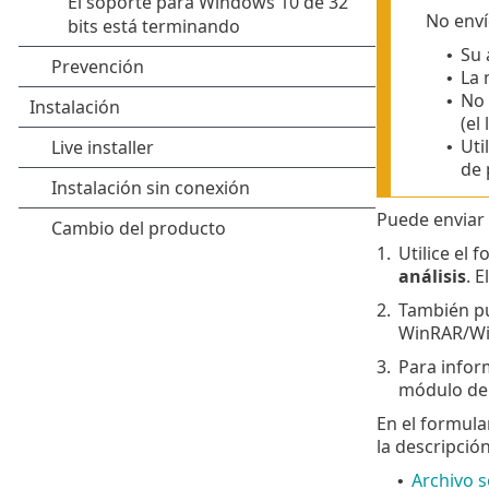
No enví
Su 
•
La 
•
No 
•
(el
Uti
•
de 
Puede enviar 
1.
Utilice el
análisis
. 
2.
También pu
WinRAR/Win
3.
Para infor
módulo de 
En el formula
la descripció
Archivo 
•