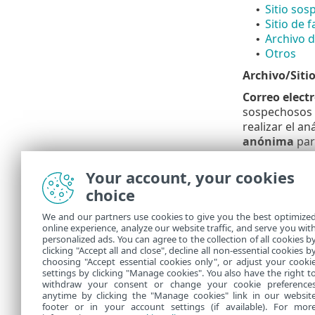
Sitio so
•
Sitio de f
•
Archivo d
•
Otros
•
Archivo/Siti
Correo elect
sospechosos y
realizar el a
anónima
par
Puede 
Your account, your cookies
No obte
choice
nuestro
We and our partners use cookies to give you the best optimize
Si la m
online experience, analyze our website traffic, and serve you wit
personalized ads. You can agree to the collection of all cookies b
futura 
clicking "Accept all and close", decline all non-essential cookies b
choosing "Accept essential cookies only", or adjust your cooki
settings by clicking "Manage cookies". You also have the right t
withdraw your consent or change your cookie preference
anytime by clicking the "Manage cookies" link in our websit
footer or in your account settings (if available). For mor