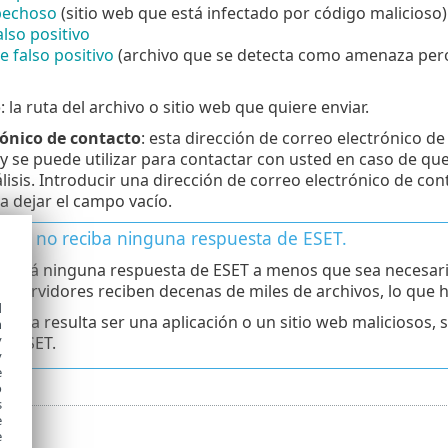
spechoso
(sitio web que está infectado por código malicioso)
also positivo
e falso positivo
(archivo que se detecta como amenaza pero
o
: la ruta del archivo o sitio web que quiere enviar.
rónico de contacto
: esta dirección de correo electrónico de
 se puede utilizar para contactar con usted en caso de qu
nálisis. Introducir una dirección de correo electrónico de co
a dejar el campo vacío.
que no reciba ninguna respuesta de ESET.
ndrá ninguna respuesta de ESET a menos que sea necesario
s servidores reciben decenas de miles de archivos, lo que 
d
uestra resulta ser una aplicación o un sitio web maliciosos,
h
y
de ESET.
y
e
o
s
e
e