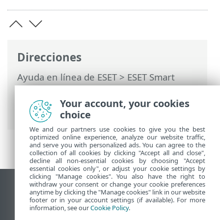
Direcciones
Ayuda en línea de ESET
>
ESET Smart
Security Premium
>
Documentos legales
> Programa de mejora de la experiencia
Your account, your cookies
de los clientes
choice
We and our partners use cookies to give you the best
optimized online experience, analyze our website traffic,
and serve you with personalized ads. You can agree to the
collection of all cookies by clicking "Accept all and close",
decline all non-essential cookies by choosing "Accept
essential cookies only", or adjust your cookie settings by
clicking "Manage cookies". You also have the right to
withdraw your consent or change your cookie preferences
Ver sitio para ordenador
anytime by clicking the "Manage cookies" link in our website
footer or in your account settings (if available). For more
End of Life
information, see our
Cookie Policy
.
Base de conocimiento de ESET