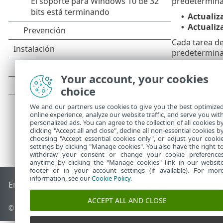
predetermina
Actualiz
•
Actualiz
•
Cada tarea de
predeterminad
más detalles 
Your account, your cookies
choice
We and our partners use cookies to give you the best optimize
online experience, analyze our website traffic, and serve you wit
personalized ads. You can agree to the collection of all cookies b
clicking "Accept all and close", decline all non-essential cookies b
choosing "Accept essential cookies only", or adjust your cooki
settings by clicking "Manage cookies". You also have the right t
withdraw your consent or change your cookie preference
anytime by clicking the "Manage cookies" link in our websit
footer or in your account settings (if available). For mor
information, see our
Cookie Policy
.
End of Life
Base de conocimiento de ESET
Foro de ESET
ES
ACCEPT ALL AND CLOSE
© 1992 - 2026 ESET, spol. s r.o. - Todos los derechos reservados.