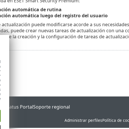
da en ESET Smart Security Premium:
ación automática de rutina
ación automática luego del registro del usuario
 actualización puede modificarse acorde a sus necesidades
as, puede crear nuevas tareas de actualización con una co
sobre la creación y la configuración de tareas de actualizac
d
h
y
y
e
o
s
e
e
ET Status Portal
Soporte regional
Administrar perfiles
Política de co