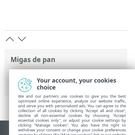
Migas de pan
Ayuda en línea de ESET
>
ESET Smart
Security Premium
>
Instalación
>
Your account, your cookies
Reemplazo a una versión más reciente
choice
We and our partners use cookies to give you the best
optimized online experience, analyze our website traffic,
and serve you with personalized ads. You can agree to the
collection of all cookies by clicking "Accept all and close",
decline all non-essential cookies by choosing "Accept
essential cookies only", or adjust your cookie settings by
clicking "Manage cookies". You also have the right to
withdraw your consent or change your cookie preferences
Ver sitio del escritorio
anytime by clicking the "Manage cookies" link in our website