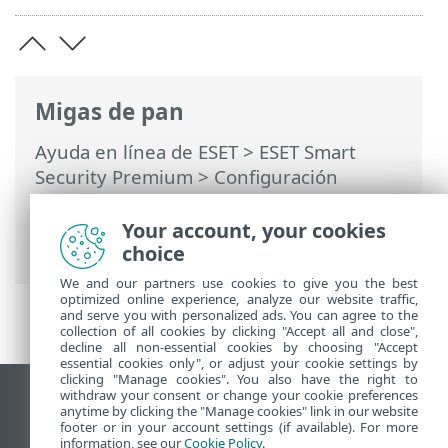
Migas de pan
Ayuda en línea de ESET
>
ESET Smart
Security Premium
>
Configuración
avanzada
>
Interfaz del usuario
>
Modo
de juego
> Aplicaciones excluidas del
Your account, your cookies
modo de juego
choice
We and our partners use cookies to give you the best
optimized online experience, analyze our website traffic,
and serve you with personalized ads. You can agree to the
collection of all cookies by clicking "Accept all and close",
decline all non-essential cookies by choosing "Accept
essential cookies only", or adjust your cookie settings by
clicking "Manage cookies". You also have the right to
withdraw your consent or change your cookie preferences
Ver sitio del escritorio
anytime by clicking the "Manage cookies" link in our website
footer or in your account settings (if available). For more
End of Life
information, see our
Cookie Policy
.