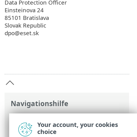
Data Protection Officer
Einsteinova 24
85101 Bratislava
Slovak Republic
dpo@eset.sk
Navigationshilfe
ESET Online-Hilfe
>
ESET Smart Security
Premium
>
Rechtliche Dokumente >
Your account, your cookies
Datenschutzerklärung
choice