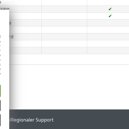
e
rung
✔
✔
 Data
ard
 Guard
d
h
y
hutz
y
e
o
s
e
e
ortal
Regionaler Support