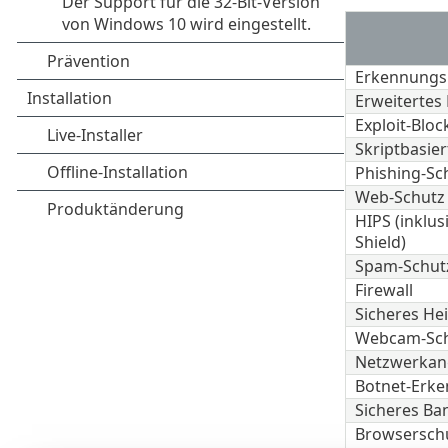
Erkennungs
Erweitertes
Exploit-Bloc
Skriptbasier
Phishing-Sc
Web-Schutz
HIPS (inklu
Shield)
Spam-Schut
Firewall
Sicheres H
Webcam-Sc
Netzwerkang
Botnet-Erk
Sicheres Ba
Browsersch