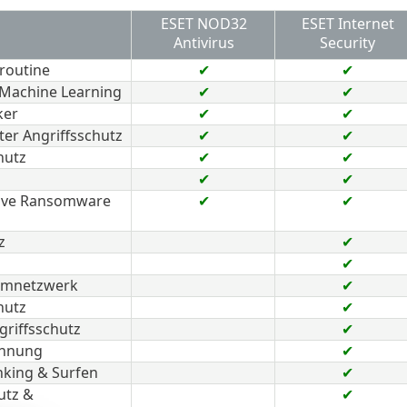
ESET NOD32
ESET Internet
Antivirus
Security
routine
✔
✔
 Machine Learning
✔
✔
ker
✔
✔
ter Angriffsschutz
✔
✔
hutz
✔
✔
✔
✔
sive Ransomware
✔
✔
z
✔
✔
eimnetzwerk
✔
hutz
✔
riffsschutz
✔
ennung
✔
nking & Surfen
✔
utz &
✔