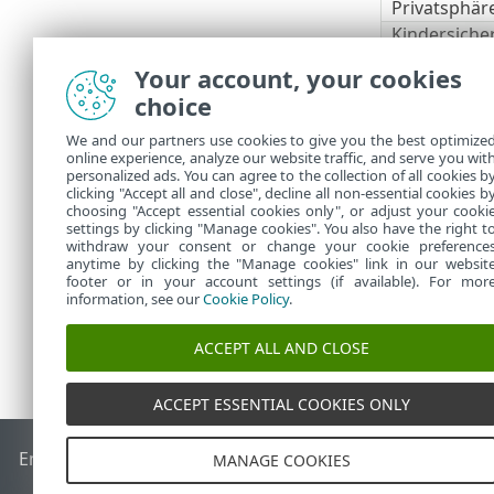
Privatsphär
Kindersiche
Anti-Theft
Your account, your cookies
ESET Secure
choice
ESET LiveGu
ESET Folder
We and our partners use cookies to give you the best optimize
online experience, analyze our website traffic, and serve you wit
VPN
personalized ads. You can agree to the collection of all cookies b
Identitätssc
clicking "Accept all and close", decline all non-essential cookies b
choosing "Accept essential cookies only", or adjust your cooki
settings by clicking "Manage cookies". You also have the right t
withdraw your consent or change your cookie preference
anytime by clicking the "Manage cookies" link in our websit
footer or in your account settings (if available). For mor
information, see our
Cookie Policy
.
ACCEPT ALL AND CLOSE
ACCEPT ESSENTIAL COOKIES ONLY
End of Life
ESET Knowledgebase
ESET-Forum
ESET Status P
MANAGE COOKIES