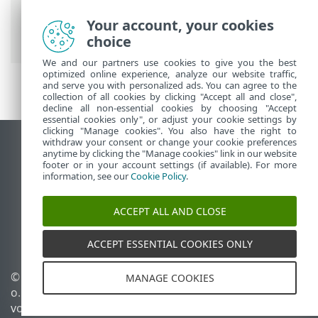
Security Premium
>
Tools
>
Taskplaner
>
Dialogfenster – Taskplaner > Optionen
Your account, your cookies
für geplante Scans
choice
We and our partners use cookies to give you the best
optimized online experience, analyze our website traffic,
and serve you with personalized ads. You can agree to the
collection of all cookies by clicking "Accept all and close",
decline all non-essential cookies by choosing "Accept
essential cookies only", or adjust your cookie settings by
clicking "Manage cookies". You also have the right to
withdraw your consent or change your cookie preferences
Desktop-Site anzeigen
anytime by clicking the "Manage cookies" link in our website
footer or in your account settings (if available). For more
End of Life
information, see our
Cookie Policy
.
ESET Knowledgebase
ESET-Forum
ACCEPT ALL AND CLOSE
ESET Status Portal
Regionaler Support
ACCEPT ESSENTIAL COOKIES ONLY
© 1992 - 2026 ESET, spol. s r.
Cookies verwalten
MANAGE COOKIES
o. - Alle Rechte
Cookie-Richtlinie
vorbehalten.