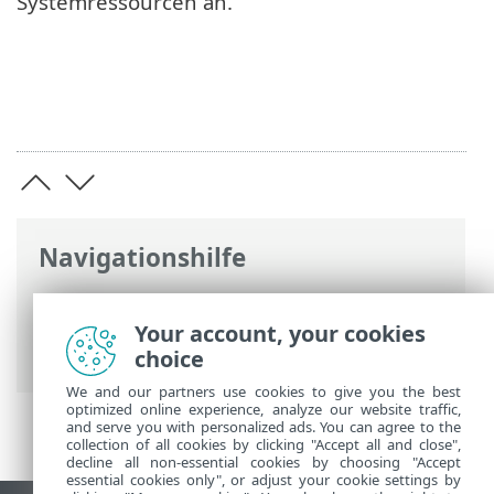
Systemressourcen an.
Navigationshilfe
ESET Online-Hilfe
>
ESET Smart Security
Premium
>
Erste Schritte
> Symbol für
Your account, your cookies
den Windows-Infobereich
choice
We and our partners use cookies to give you the best
optimized online experience, analyze our website traffic,
and serve you with personalized ads. You can agree to the
collection of all cookies by clicking "Accept all and close",
decline all non-essential cookies by choosing "Accept
essential cookies only", or adjust your cookie settings by