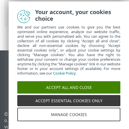
Premium
>
Erweiterte Einstellungen
>
Schutzfunktionen
>
Your account, your cookies
Netzwerkzugriffsschutz
> IP-Sätze
choice
We and our partners use cookies to give you the best
optimized online experience, analyze our website traffic,
and serve you with personalized ads. You can agree to the
collection of all cookies by clicking "Accept all and close",
decline all non-essential cookies by choosing "Accept
essential cookies only", or adjust your cookie settings by
clicking "Manage cookies". You also have the right to
withdraw your consent or change your cookie preferences
Desktop-Site anzeigen
anytime by clicking the "Manage cookies" link in our website
footer or in your account settings (if available). For more
End of Life
information, see our
Cookie Policy
.
ESET Knowledgebase
ESET-Forum
ACCEPT ALL AND CLOSE
ESET Status Portal
Regionaler Support
ACCEPT ESSENTIAL COOKIES ONLY
© 1992 - 2026 ESET, spol. s r.
Cookies verwalten
MANAGE COOKIES
o. - Alle Rechte
Cookie-Richtlinie
vorbehalten.