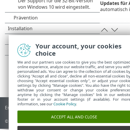
Updates für
automatisch in
Your account, your cookies
choice
We and our partners use cookies to give you the best optimize
online experience, analyze our website traffic, and serve you wit
personalized ads. You can agree to the collection of all cookies b
clicking "Accept all and close", decline all non-essential cookies b
choosing "Accept essential cookies only", or adjust your cooki
settings by clicking "Manage cookies". You also have the right t
withdraw your consent or change your cookie preference
anytime by clicking the "Manage cookies" link in our websit
footer or in your account settings (if available). For mor
information, see our
Cookie Policy
.
End of Life
ESET Knowledgebase
ESET-Forum
ESET Status P
ACCEPT ALL AND CLOSE
© 1992 - 2026 ESET, spol. s r. o. - Alle Rechte vorbehalten.