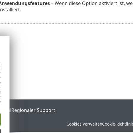
 Anwendungsfeatures
– Wenn diese Option aktiviert ist,
stalliert.
d
h
y
y
e
o
s
e
e
ortal
Regionaler Support
Cookies verwalten
Cookie-Richtlini