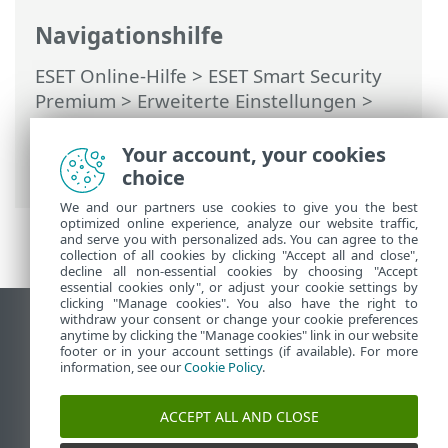
Navigationshilfe
ESET Online-Hilfe
>
ESET Smart Security
Premium
>
Erweiterte Einstellungen
>
Schutzfunktionen
>
Gerätesteuerung
>
Mikrofonkontrolle
> Regel-Editor für
Your account, your cookies
Mikrofonkontrolle
choice
We and our partners use cookies to give you the best
optimized online experience, analyze our website traffic,
and serve you with personalized ads. You can agree to the
collection of all cookies by clicking "Accept all and close",
decline all non-essential cookies by choosing "Accept
essential cookies only", or adjust your cookie settings by
clicking "Manage cookies". You also have the right to
withdraw your consent or change your cookie preferences
Desktop-Site anzeigen
anytime by clicking the "Manage cookies" link in our website
footer or in your account settings (if available). For more
End of Life
information, see our
Cookie Policy
.
ESET Knowledgebase
ESET-Forum
ACCEPT ALL AND CLOSE
ESET Status Portal