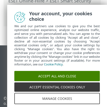
ESET Online-Hilfe
>
ESET Smart Security
Premium
>
Erweiterte Einstellungen
>
Schutzfunktionen
>
Web-Schutz
>
Your account, your cookies
HTTP(S)-Datenverkehr scannen
choice
We and our partners use cookies to give you the best
optimized online experience, analyze our website traffic,
and serve you with personalized ads. You can agree to the
collection of all cookies by clicking "Accept all and close",
decline all non-essential cookies by choosing "Accept
essential cookies only", or adjust your cookie settings by
clicking "Manage cookies". You also have the right to
withdraw your consent or change your cookie preferences
Desktop-Site anzeigen
anytime by clicking the "Manage cookies" link in our website
footer or in your account settings (if available). For more
End of Life
information, see our
Cookie Policy
.
ESET Knowledgebase
ESET-Forum
ACCEPT ALL AND CLOSE
ESET Status Portal
Regionaler Support
ACCEPT ESSENTIAL COOKIES ONLY
© 1992 - 2026 ESET, spol. s r.
Cookies verwalten
MANAGE COOKIES
o. - Alle Rechte
Cookie-Richtlinie