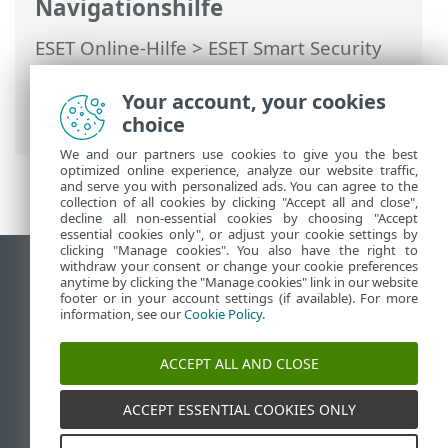
Navigationshilfe
ESET Online-Hilfe
>
ESET Smart Security
Premium
>
Erweiterte Einstellungen
>
Schutzfunktionen
>
ThreatSense
>
Your account, your cookies
Zusätzliche ThreatSense-Parameter
choice
We and our partners use cookies to give you the best
optimized online experience, analyze our website traffic,
and serve you with personalized ads. You can agree to the
collection of all cookies by clicking "Accept all and close",
decline all non-essential cookies by choosing "Accept
essential cookies only", or adjust your cookie settings by
clicking "Manage cookies". You also have the right to
withdraw your consent or change your cookie preferences
Desktop-Site anzeigen
anytime by clicking the "Manage cookies" link in our website
footer or in your account settings (if available). For more
End of Life
information, see our
Cookie Policy
.
ESET Knowledgebase
ESET-Forum
ACCEPT ALL AND CLOSE
ESET Status Portal
Regionaler Support
ACCEPT ESSENTIAL COOKIES ONLY