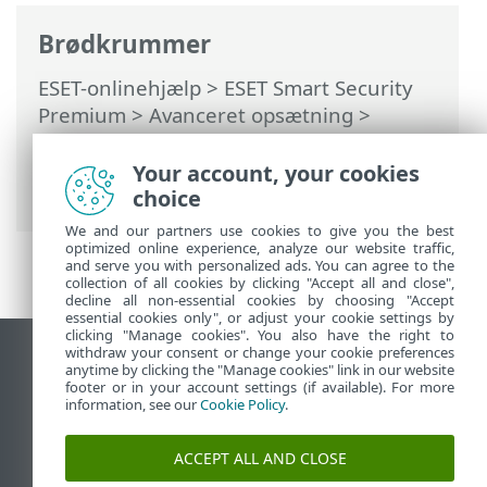
Brødkrummer
ESET-onlinehjælp
>
ESET Smart Security
Premium
>
Avanceret opsætning
>
Beskyttelse
>
Realtidsbeskyttelse af
filsystem
> Hvornår skal konfigurationen
Your account, your cookies
af realtidsbeskyttelse ændres?
choice
We and our partners use cookies to give you the best
optimized online experience, analyze our website traffic,
and serve you with personalized ads. You can agree to the
collection of all cookies by clicking "Accept all and close",
decline all non-essential cookies by choosing "Accept
essential cookies only", or adjust your cookie settings by
clicking "Manage cookies". You also have the right to
withdraw your consent or change your cookie preferences
Vis computerwebsted
anytime by clicking the "Manage cookies" link in our website
footer or in your account settings (if available). For more
End of Life
information, see our
Cookie Policy
.
ESET-vidensbase
ESET-forum
ACCEPT ALL AND CLOSE
ESET Status Portal