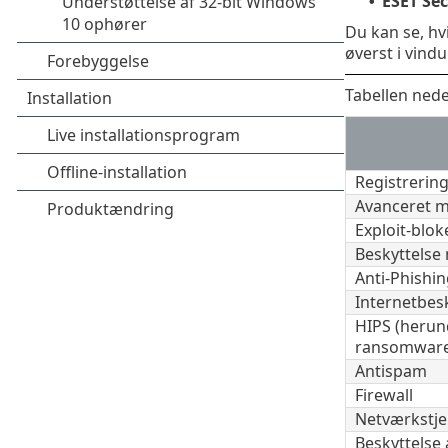
ESET Sec
•
Du kan se, hv
øverst i vindu
Tabellen nede
Registreri
Avanceret m
Exploit-blok
Beskyttelse
Anti-Phishin
Internetbes
HIPS (herun
ransomware
Antispam
Firewall
Netværkstje
Beskyttelse