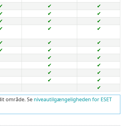
✔
✔
✔
✔
✔
✔
✔
✔
✔
✔
✔
✔
✔
✔
✔
✔
✔
✔
✔
✔
✔
✔
✔
✔
✔
✔
✔
dit område. Se
niveautilgængeligheden for ESET