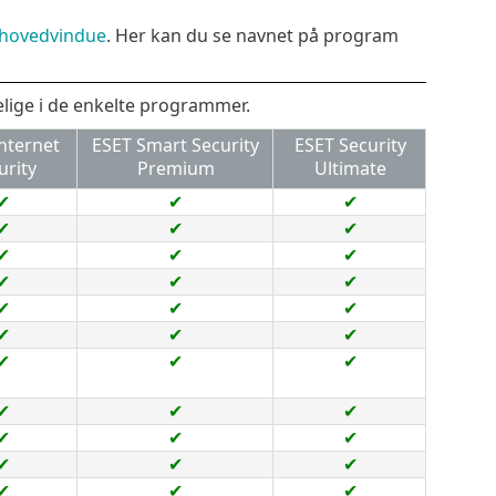
hovedvindue
. Her kan du se navnet på program
elige i de enkelte programmer.
nternet
ESET Smart Security
ESET Security
urity
Premium
Ultimate
✔
✔
✔
✔
✔
✔
✔
✔
✔
✔
✔
✔
✔
✔
✔
✔
✔
✔
✔
✔
✔
✔
✔
✔
✔
✔
✔
✔
✔
✔
✔
✔
✔