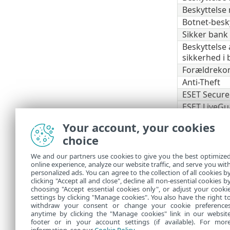
Beskyttels
Botnet-besk
Sikker bank
Beskyttelse 
sikkerhed i
Forældrekon
Anti-Theft
ESET Secure
ESET LiveGu
ESET Folder
Your account, your cookies
VPN
choice
Identitetsbe
We and our partners use cookies to give you the best optimize
Nogle a
online experience, analyze our website traffic, and serve you wit
personalized ads. You can agree to the collection of all cookies b
HOME Se
clicking "Accept all and close", decline all non-essential cookies b
choosing "Accept essential cookies only", or adjust your cooki
settings by clicking "Manage cookies". You also have the right t
withdraw your consent or change your cookie preference
anytime by clicking the "Manage cookies" link in our websit
footer or in your account settings (if available). For mor