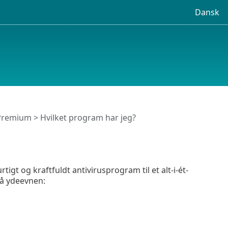
Dansk
 Premium
> Hvilket program har jeg?
gt og kraftfuldt antivirusprogram til et alt-i-ét-
på ydeevnen: