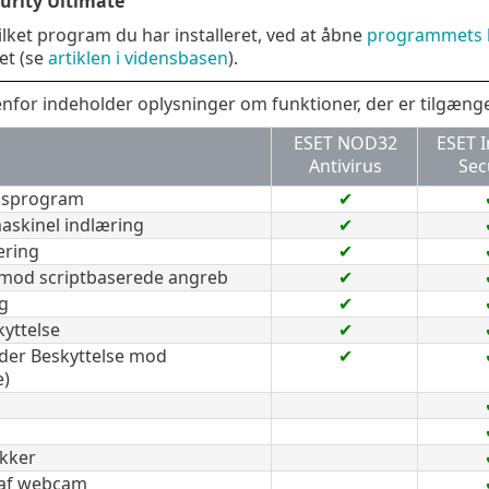
urity Ultimate
ilket program du har installeret, ved at åbne
programmets 
et (se
artiklen i vidensbasen
).
nfor indeholder oplysninger om funktioner, der er tilgæng
ESET NOD32
ESET I
Antivirus
Sec
ngsprogram
✔
askinel indlæring
✔
ering
✔
 mod scriptbaserede angreb
✔
g
✔
kyttelse
✔
der Beskyttelse mod
✔
)
kker
 af webcam