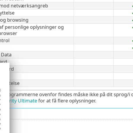
e mod netværksangreb
yttelse
 og browsing
af personlige oplysninger og
 browser
trol
 Data
ard
 Guard
skyttelse
d
f programmerne ovenfor findes måske ikke på dit sprog/i 
h
y
curity Ultimate
for at få flere oplysninger.
y
e
o
s
e
e