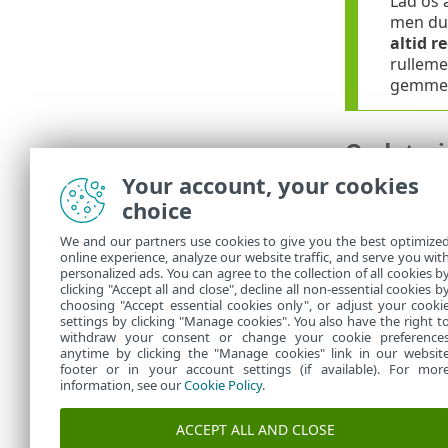
Lad os 
men du 
altid r
rullem
gemme d
Opdateri
Your account, your cookies
Profilrediger
choice
dine egne til
opdateringsse
We and our partners use cookies to give you the best optimize
online experience, analyze our website traffic, and serve you wit
Opdater prof
personalized ads. You can agree to the collection of all cookies b
Liste over pro
clicking "Accept all and close", decline all non-essential cookies b
choosing "Accept essential cookies only", or adjust your cooki
settings by clicking "Manage cookies". You also have the right t
withdraw your consent or change your cookie preference
anytime by clicking the "Manage cookies" link in our websit
footer or in your account settings (if available). For mor
information, see our
Cookie Policy
.
ACCEPT ALL AND CLOSE