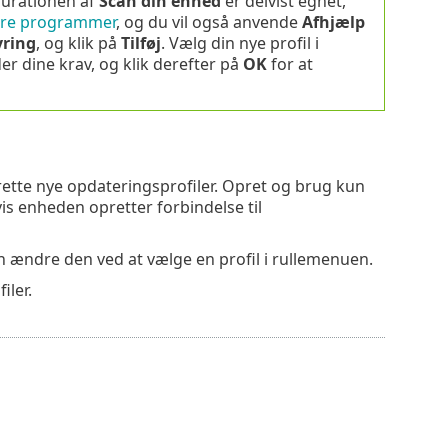
igurationen af
Scan din enhed
er delvist egnet,
ikre programmer
, og du vil også anvende
Afhjælp
yring
, og klik på
Tilføj
. Vælg din nye profil i
lder dine krav, og klik derefter på
OK
for at
rette nye opdateringsprofiler. Opret og brug kun
vis enheden opretter forbindelse til
n ændre den ved at vælge en profil i rullemenuen.
iler.