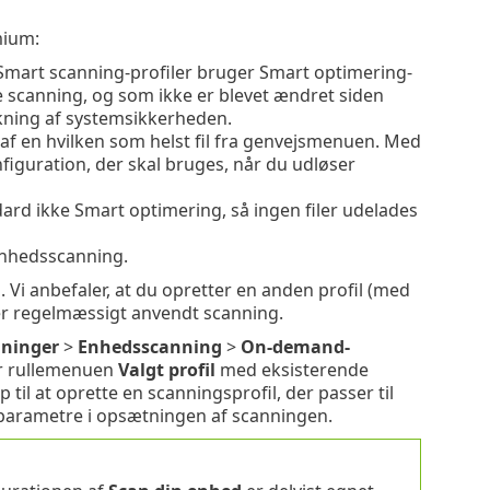
mium:
Smart scanning-profiler bruger Smart optimering-
ere scanning, og som ikke er blevet ændret siden
kning af systemsikkerheden.
af en hvilken som helst fil fra genvejsmenuen. Med
iguration, der skal bruges, når du udløser
rd ikke Smart optimering, så ingen filer udelades
denhedsscanning.
Vi anbefaler, at du opretter en anden profil (med
er regelmæssigt anvendt scanning.
ninger
>
Enhedsscanning
>
On-demand-
r rullemenuen
Valgt profil
med eksisterende
til at oprette en scanningsprofil, der passer til
e parametre i opsætningen af scanningen.