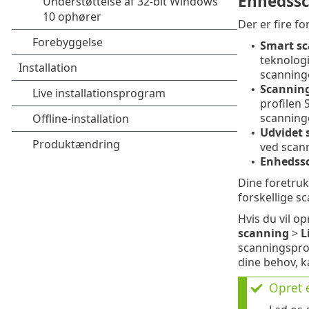
Enhedss
Der er fire f
Smart s
•
teknologi
scanning
Scannin
•
profilen 
scanning
Udvidet 
•
ved scann
Enhedss
•
Dine foretruk
forskellige s
Hvis du vil op
scanning
>
L
scanningsprofi
dine behov, 
Opret 