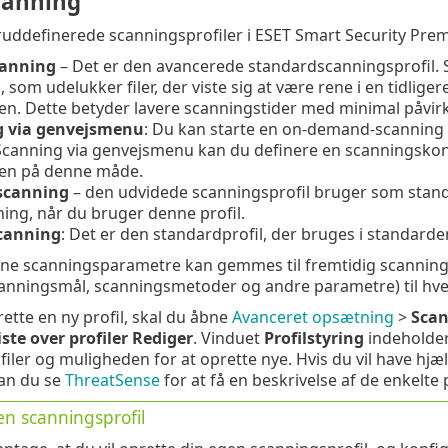
canning
oruddefinerede scanningsprofiler i ESET Smart Security Pre
canning
– Det er den avancerede standardscanningsprofil. 
, som udelukker filer, der viste sig at være rene i en tidlig
en. Dette betyder lavere scanningstider med minimal påvir
g via genvejsmenu
: Du kan starte en on-demand-scanning 
Scanning via genvejsmenu kan du definere en scanningskonf
en på denne måde.
scanning
– den udvidede scanningsprofil bruger som standa
ing, når du bruger denne profil.
canning
: Det er den standardprofil, der bruges i standar
ne scanningsparametre kan gemmes til fremtidig scanning. 
canningsmål, scanningsmetoder og andre parametre) til hv
rette en ny profil, skal du åbne
Avanceret opsætning
>
Scan
iste over profiler
Rediger
. Vinduet
Profilstyring
indeholde
ler og muligheden for at oprette nye. Hvis du vil have hjælp 
kan du se
ThreatSense
for at få en beskrivelse af de enkelt
en scanningsprofil