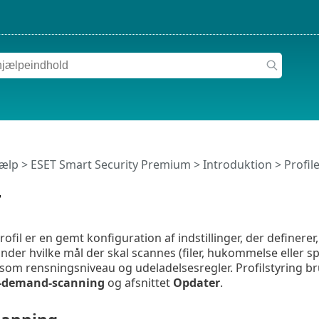
jælp
>
ESET Smart Security Premium
>
Introduktion
> Profil
r
rofil er en gemt konfiguration af indstillinger, der define
nder hvilke mål der skal scannes (filer, hukommelse eller 
som rensningsniveau og udeladelsesregler.
Profilstyring b
-demand-scanning
og afsnittet
Opdater
.