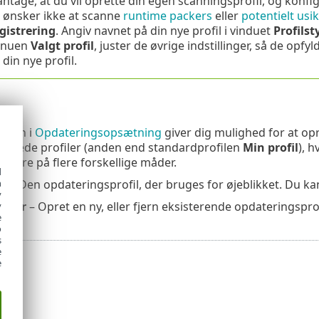
antage, at du vil oprette din egen scanningsprofil, og konf
ønsker ikke at scanne
runtime packers
eller
potentielt us
egistrering
. Angiv navnet på din nye profil i vinduet
Profilst
enuen
Valgt profil
, juster de øvrige indstillinger, så de opfy
in nye profil.
ng
ingen i
Opdateringsopsætning
giver dig mulighed for at op
passede profiler (anden end standardprofilen
Min profil
), h
rvere på flere forskellige måder.
d
h
il
– Den opdateringsprofil, der bruges for øjeblikket. Du ka
y
filer
– Opret en ny, eller fjern eksisterende opdateringsprof
y
e
o
s
e
e