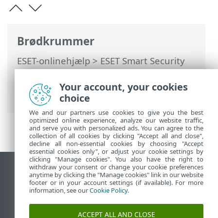
Brødkrummer
ESET-onlinehjælp
>
ESET Smart Security
Premium
>
Arbejde med ESET Smart
Security Premium
>
Hjælp og support
>
Your account, your cookies
ESET-nyheder
choice
We and our partners use cookies to give you the best
optimized online experience, analyze our website traffic,
and serve you with personalized ads. You can agree to the
collection of all cookies by clicking "Accept all and close",
decline all non-essential cookies by choosing "Accept
essential cookies only", or adjust your cookie settings by
clicking "Manage cookies". You also have the right to
withdraw your consent or change your cookie preferences
Vis computerwebsted
anytime by clicking the "Manage cookies" link in our website
footer or in your account settings (if available). For more
End of Life
information, see our
Cookie Policy
.
ESET-vidensbase
ESET-forum
ACCEPT ALL AND CLOSE