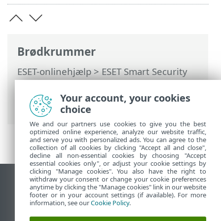
Brødkrummer
ESET-onlinehjælp
>
ESET Smart Security
Premium
>
Arbejde med ESET Smart
Security Premium
>
Opsætning
>
Your account, your cookies
Sikkerhedsværktøjer
> Anti-Theft
choice
We and our partners use cookies to give you the best
optimized online experience, analyze our website traffic,
and serve you with personalized ads. You can agree to the
collection of all cookies by clicking "Accept all and close",
decline all non-essential cookies by choosing "Accept
essential cookies only", or adjust your cookie settings by
clicking "Manage cookies". You also have the right to
withdraw your consent or change your cookie preferences
Vis computerwebsted
anytime by clicking the "Manage cookies" link in our website
footer or in your account settings (if available). For more
End of Life
information, see our
Cookie Policy
.
ESET-vidensbase