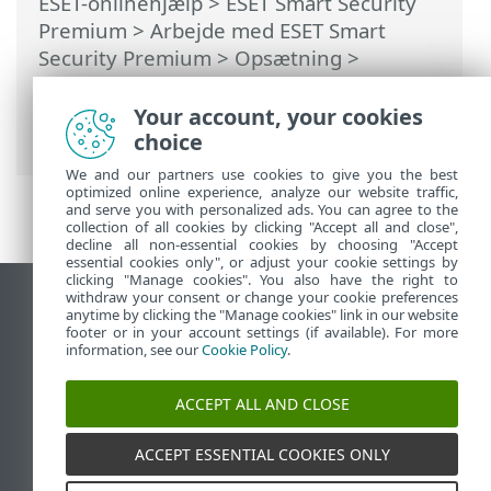
ESET-onlinehjælp
>
ESET Smart Security
Premium
>
Arbejde med ESET Smart
Security Premium
>
Opsætning
>
Netværksbeskyttelse
> Dialogbokse –
Netværksbeskyttelse > En
Your account, your cookies
netværkstrussel er blokeret
choice
We and our partners use cookies to give you the best
optimized online experience, analyze our website traffic,
and serve you with personalized ads. You can agree to the
collection of all cookies by clicking "Accept all and close",
decline all non-essential cookies by choosing "Accept
essential cookies only", or adjust your cookie settings by
clicking "Manage cookies". You also have the right to
withdraw your consent or change your cookie preferences
Vis computerwebsted
anytime by clicking the "Manage cookies" link in our website
footer or in your account settings (if available). For more
End of Life
information, see our
Cookie Policy
.
ESET-vidensbase
ESET-forum
ACCEPT ALL AND CLOSE
ESET Status Portal
Regional support
ACCEPT ESSENTIAL COOKIES ONLY