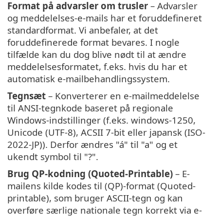
Format på advarsler om trusler
– Advarsler
og meddelelses-e-mails har et foruddefineret
standardformat. Vi anbefaler, at det
foruddefinerede format bevares. I nogle
tilfælde kan du dog blive nødt til at ændre
meddelelsesformatet, f.eks. hvis du har et
automatisk e-mailbehandlingssystem.
Tegnsæt
– Konverterer en e-mailmeddelelse
til ANSI-tegnkode baseret på regionale
Windows-indstillinger (f.eks. windows-1250,
Unicode (UTF-8), ACSII 7-bit eller japansk (ISO-
2022-JP)). Derfor ændres "á" til "a" og et
ukendt symbol til "?".
Brug QP-kodning (Quoted-Printable)
– E-
mailens kilde kodes til (QP)-format (Quoted-
printable), som bruger ASCII-tegn og kan
overføre særlige nationale tegn korrekt via e-