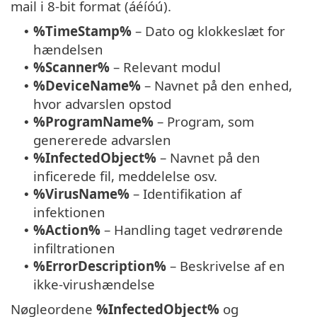
mail i 8-bit format (áéíóú).
%TimeStamp%
– Dato og klokkeslæt for
•
hændelsen
%Scanner%
– Relevant modul
•
%DeviceName%
– Navnet på den enhed,
•
hvor advarslen opstod
%ProgramName%
– Program, som
•
genererede advarslen
%InfectedObject%
– Navnet på den
•
inficerede fil, meddelelse osv.
%VirusName%
– Identifikation af
•
infektionen
%Action%
– Handling taget vedrørende
•
infiltrationen
%ErrorDescription%
– Beskrivelse af en
•
ikke-virushændelse
Nøgleordene
%InfectedObject%
og