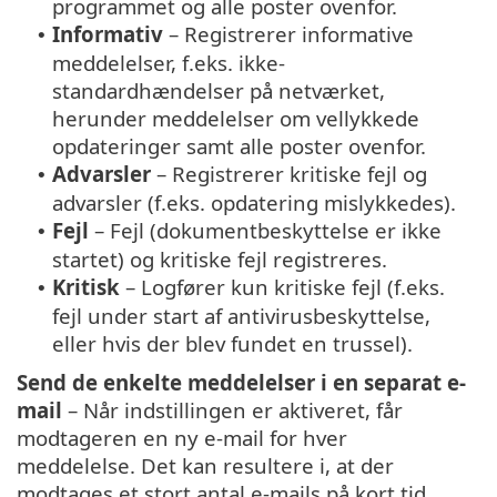
programmet og alle poster ovenfor.
Informativ
– Registrerer informative
•
meddelelser, f.eks. ikke-
standardhændelser på netværket,
herunder meddelelser om vellykkede
opdateringer samt alle poster ovenfor.
Advarsler
– Registrerer kritiske fejl og
•
advarsler (f.eks. opdatering mislykkedes).
Fejl
– Fejl (dokumentbeskyttelse er ikke
•
startet) og kritiske fejl registreres.
Kritisk
– Logfører kun kritiske fejl (f.eks.
•
fejl under start af antivirusbeskyttelse,
eller hvis der blev fundet en trussel).
Send de enkelte meddelelser i en separat e-
mail
– Når indstillingen er aktiveret, får
modtageren en ny e-mail for hver
meddelelse. Det kan resultere i, at der
modtages et stort antal e-mails på kort tid.