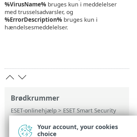
%VirusName%
bruges kun i meddelelser
med trusselsadvarsler, og
%ErrorDescription%
bruges kun i
hændelsesmeddelelser.
Brødkrummer
ESET-onlinehjælp
>
ESET Smart Security
Premium
>
Avanceret opsætning
>
Meddelelser
>
Skrivebordsmeddelelser
>
Your account, your cookies
Videresendelse
choice