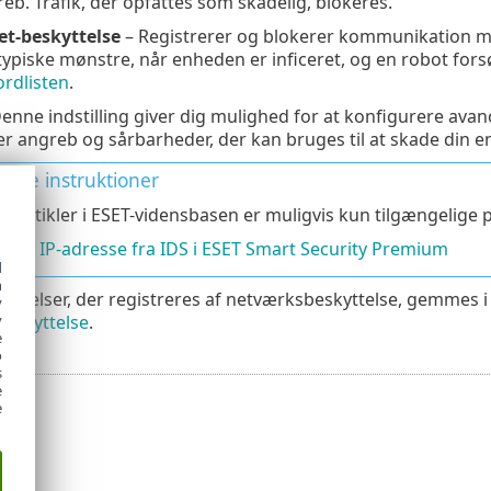
b. Trafik, der opfattes som skadelig, blokeres.
et-beskyttelse
– Registrerer og blokerer kommunikation m
typiske mønstre, når enheden er inficeret, og en robot fo
ordlisten
.
enne indstilling giver dig mulighed for at konfigurere avance
per angreb og sårbarheder, der kan bruges til at skade din e
erede instruktioner
e artikler i ESET-vidensbasen er muligvis kun tilgængelige 
d en IP-adresse fra IDS i ESET Smart Security Premium
d
h
hændelser, der registreres af netværksbeskyttelse, gemmes i e
y
beskyttelse
.
y
e
o
s
e
e