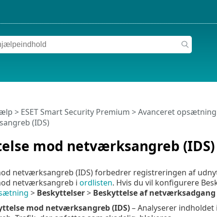
jælp
>
ESET Smart Security Premium
>
Avanceret opsætning
angreb (IDS)
telse mod netværksangreb (IDS)
od netværksangreb (IDS) forbedrer registreringen af udny
mod netværksangreb i
ordlisten
. Hvis du vil konfigurere B
sætning
>
Beskyttelser
>
Beskyttelse af netværksadgang
yttelse mod netværksangreb (IDS)
– Analyserer indholdet 