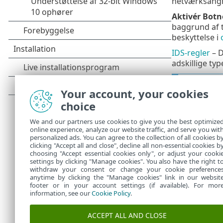
netværksangre
Aktivér Botn
baggrund af 
beskyttelse i
IDS-regler
– D
adskillige ty
Illustr
Your account, your cookies
Følgend
choice
Udela
•
We and our partners use cookies to give you the best optimize
online experience, analyze our website traffic, and serve you wit
Alle vigtige 
personalized ads. You can agree to the collection of all cookies b
for netværks
clicking "Accept all and close", decline all non-essential cookies b
choosing "Accept essential cookies only", or adjust your cooki
settings by clicking "Manage cookies". You also have the right t
withdraw your consent or change your cookie preference
anytime by clicking the "Manage cookies" link in our websit
footer or in your account settings (if available). For mor
information, see our
Cookie Policy
.
ACCEPT ALL AND CLOSE