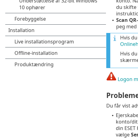
konto. Nå
du skifte
instrukti
Scan QR
•
peg med 
Hvis du
Onlineh
Hvis du
skærmen
Logon mi
Problemer
Du får vist a
Ejerskabe
•
konto/dit
din ESET
vælge
Se