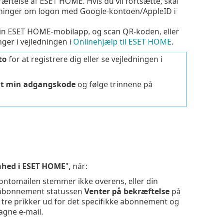
ræftelse af ESET HOME. Hvis du vil fortsætte, skal
lysninger om logon med
Google
-kontoen/
AppleID
i
din ESET HOME-mobilapp, og scan QR-koden, eller
er i vejledningen i
Onlinehjælp til ESET HOME
.
to
for at registrere dig eller se vejledningen i
mt min adgangskode
og følge trinnene på
mhed i ESET HOME
", når:
ntomailen stemmer ikke overens, eller din
it abonnement statussen
Venter på bekræftelse
på
e tre prikker ud for det specifikke abonnement og
agne e-mail.