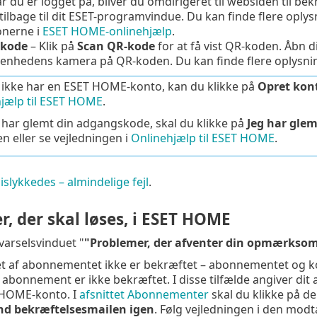
r du er logget på, bliver du omdirigeret til websiden til bek
 tilbage til dit ESET-programvindue. Du kan finde flere op
onerne i
ESET HOME-onlinehjælp
.
-kode
– Klik på
Scan QR-kode
for at få vist QR-koden. Åbn 
enhedens kamera på QR-koden. Du kan finde flere oplysning
 ikke har en ESET HOME-konto, kan du klikke på
Opret kon
jælp til ESET HOME
.
 har glemt din adgangskode, skal du klikke på
Jeg har gle
 eller se vejledningen i
Onlinehjælp til ESET HOME
.
slykkedes – almindelige fejl
.
, der skal løses, i ESET HOME
dvarselsvinduet "
"Problemer, der afventer din opmærkso
t af abonnementet ikke er bekræftet – abonnementet og ko
 abonnement er ikke bekræftet. I disse tilfælde angiver d
 HOME-konto. I
afsnittet Abonnementer
skal du klikke på d
nd bekræftelsesmailen igen
. Følg vejledningen i den modt