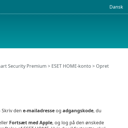
Dansk
art Security Premium
>
ESET HOME-konto
>
Opret
 Skriv den
e-mailadresse
og
adgangskode
, du
ller
Fortsæt med
Apple
, og log på den ønskede