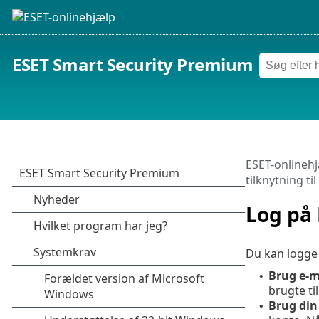
ESET Smart Security Premium
ESET-onlineh
tilknytning t
Log på
Du kan logge
Brug e-m
•
brugte ti
Brug di
•