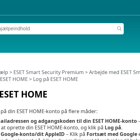
jælp
>
ESET Smart Security Premium
>
Arbejde med ESET Sm
il ESET HOME
> Log på ESET HOME
 ESET HOME
 på din ESET HOME-konto på flere måder:
ailadressen og adgangskoden til din ESET HOME-konto
–
l at oprette din ESET HOME-konto, og klik på
Log på
.
n
Google
-konto/dit
AppleID
– Klik på
Fortsæt med
Google
e